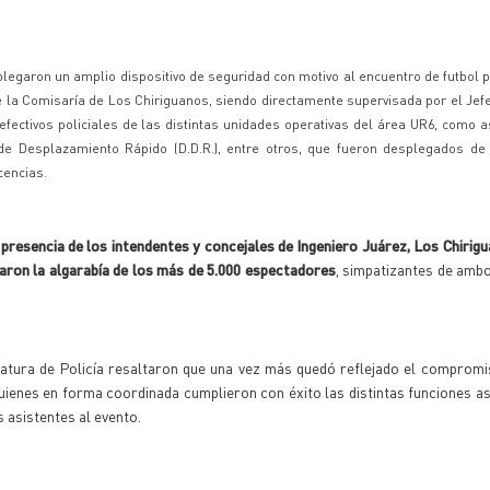
splegaron un amplio dispositivo de seguridad con motivo al encuentro de futbol po
de la Comisaría de Los Chiriguanos, siendo directamente supervisada por el Jef
efectivos policiales de las distintas unidades operativas del área UR6, como 
de Desplazamiento Rápido (D.D.R.), entre otros, que fueron desplegados de
cencias.
 presencia de los intendentes y concejales de Ingeniero Juárez, Los Chirig
on la algarabía de los más de 5.000 espectadores
, simpatizantes de amb
efatura de Policía resaltaron que una vez más quedó reflejado el comprom
quienes en forma coordinada cumplieron con éxito las distintas funciones a
 asistentes al evento.