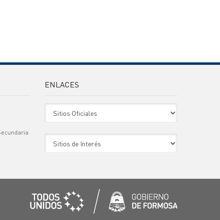
ENLACES
Sitio Oficiales
Secundaria
Sitio de Interes
)