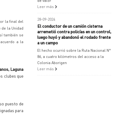
de valor
Leer más
28-09-2024
r la final del
El conductor de un camión cisterna
e de la Unidad
arremetió contra policías en un control,
así también se
luego huyó y abandonó el rodado frente
 acuerdo a la
a un campo
El hecho ocurrió sobre la Ruta Nacional N°
86, a cuatro kilómetros del acceso a la
Colonia Aborigen
uanos, Laguna
Leer más
os clubes que
iso puesto de
signadas para