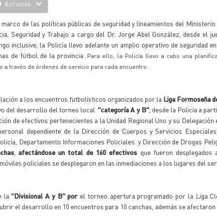
Acciones
 marco de las políticas públicas de seguridad y lineamientos del Ministerio
cia, Seguridad y Trabajo a cargo del Dr. Jorge Abel González, desde el ju
go inclusive, la Policía llevo adelante un amplio operativo de seguridad en 
has de fútbol de la provincia.
Para ello, la Policía llevo a cabo una planifi
o a través de órdenes de servicio para cada encuentro.
lación a los encuentros futbolísticos organizados por la
Liga Formoseña d
o del desarrollo del torneo local
"categoría A y B"
, desde la Policía a part
ción de efectivos pertenecientes a la Unidad Regional Uno y su Delegación e
personal dependiente de la Dirección de Cuerpos y Servicios Especiale
e Policía, Departamento Informaciones Policiales y Dirección de Drogas Peli
nchas
,
afectándose un total de 160 efectivos
que fueron desplegados 
 móviles policiales se desplegaron en las inmediaciones a los lugares del s
e la
"Divisional A y B" por
el torneo apertura programado por la Liga Cl
ubrir el desarrollo en 10 encuentros para 10 canchas, además se afectaron 