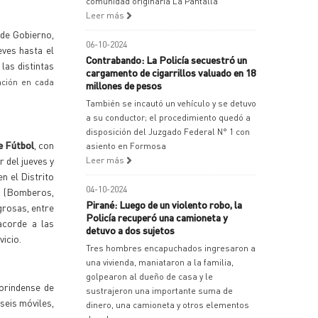
comunidad originaria La Pantalla
Leer más
 de Gobierno,
06-10-2024
eves hasta el
Contrabando: La Policía secuestró un
las distintas
cargamento de cigarrillos valuado en 18
cación en cada
millones de pesos
También se incautó un vehículo y se detuvo
a su conductor; el procedimiento quedó a
disposición del Juzgado Federal N° 1 con
e Fútbol
, con
asiento en Formosa
ir del jueves y
Leer más
n el Distrito
04-10-2024
s (Bomberos,
Pirané: Luego de un violento robo, la
grosas, entre
Policía recuperó una camioneta y
acorde a las
detuvo a dos sujetos
ervicio.
Tres hombres encapuchados ingresaron a
una vivienda, maniataron a la familia,
golpearon al dueño de casa y le
orindense de
sustrajeron una importante suma de
seis móviles,
dinero, una camioneta y otros elementos