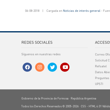
06-08-2018
|
Cargada en
Noticias de interés general
- Fuent
REDES SOCIALES
ACCESO
Síguenos en nuestras redes
Correo Ofi
Solicitud C
Refsatel
Datos Abie
Preguntas
UPSTI
Gobierno de la Provincia de Formosa · República Argentina
Todos los Derechos Reservados © 2005-2026 ·
CSS
-
HTML 4.01
Válid