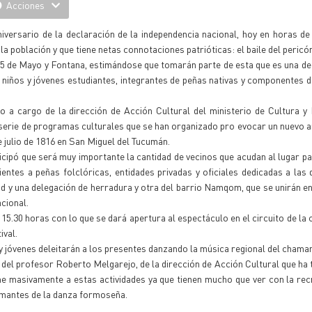
Acciones
versario de la declaración de la independencia nacional, hoy en horas de
a población y que tiene netas connotaciones patrióticas: el baile del pericó
 25 de Mayo y Fontana, estimándose que tomarán parte de esta que es una d
s niños y jóvenes estudiantes, integrantes de peñas nativas y componentes 
 a cargo de la dirección de Acción Cultural del ministerio de Cultura y
serie de programas culturales que se han organizado pro evocar un nuevo a
e julio de 1816 en San Miguel del Tucumán.
icipó que será muy importante la cantidad de vecinos que acudan al lugar pa
ientes a peñas folclóricas, entidades privadas y oficiales dedicadas a las 
 y una delegación de herradura y otra del barrio Namqom, que se unirán en 
cional.
15.30 horas con lo que se dará apertura al espectáculo en el circuito de la 
ival.
 y jóvenes deleitarán a los presentes danzando la música regional del chama
 del profesor Roberto Melgarejo, de la dirección de Acción Cultural que ha 
e masivamente a estas actividades ya que tienen mucho que ver con la rec
 amantes de la danza formoseña.