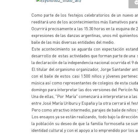
Como parte de los festejos celebratorios de un nuevo ani
reeditará uno de los acontecimientos más llamativos para l
Ocurrirá precisamente a las 15.30 horas en la esquina de
expresiones de las danzas argentinas, unos mil quiniento
baile de las más diversas entidades del medio.
Este acontecimiento se aguarda con expectación estando
desarrollo de estas actividades que forman parte de una 
la declaración de la independencia nacional ocurrida el 9 d
El titular del organismo organizador, Jorge Santander ant
con el baile de estos casi 1.500 niños y jóvenes pertenec
música así como representantes de colegios de esta ciudad
domingo para interpretar las dos versiones del Pericón Na
Una de ellas, "Por María" comenzará a interpretarse a las 
entre José María Uriburu y España y la otra cerrará el fest
Pero como atractivo intermedio, parajes de baile de niños
Los ensayos ya se están realizando, todo bajo la dirección
la población su deseo de que la familia formoseña se sum
identidad cultural y con el apoyo a lo emprendido por los