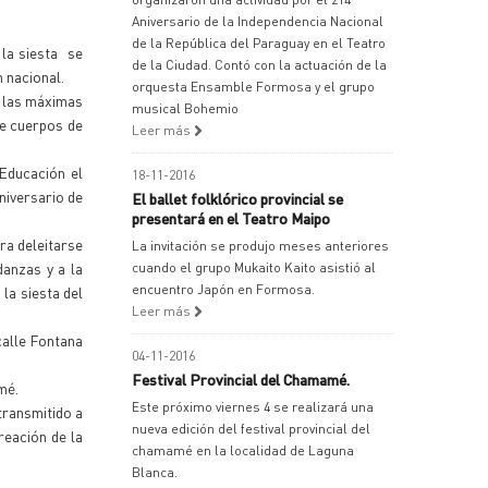
Aniversario de la Independencia Nacional
de la República del Paraguay en el Teatro
 la siesta se
de la Ciudad. Contó con la actuación de la
n nacional.
orquesta Ensamble Formosa y el grupo
e las máximas
musical Bohemio
de cuerpos de
Leer más
 Educación el
18-11-2016
niversario de
El ballet folklórico provincial se
presentará en el Teatro Maipo
ra deleitarse
La invitación se produjo meses anteriores
danzas y a la
cuando el grupo Mukaito Kaito asistió al
encuentro Japón en Formosa.
la siesta del
Leer más
calle Fontana
04-11-2016
Festival Provincial del Chamamé.
mé.
Este próximo viernes 4 se realizará una
transmitido a
nueva edición del festival provincial del
reación de la
chamamé en la localidad de Laguna
Blanca.