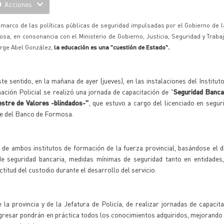
Acciones
 marco de las políticas públicas de seguridad impulsadas por el Gobierno de l
sa, en consonancia con el Ministerio de Gobierno, Justicia, Seguridad y Traba
orge Abel González,
la educación es una "cuestión de Estado".
te sentido, en la mañana de ayer (jueves), en las instalaciones del Institut
ción Policial se realizó una jornada de capacitación de "
Seguridad Bancar
estre de Valores -blindados-"
, que estuvo a cargo del licenciado en segu
e del Banco de Formosa.
 de ambos institutos de formación de la fuerza provincial, basándose el 
de seguridad bancaria, medidas mínimas de seguridad tanto en entidades
actitud del custodio durante el desarrollo del servicio.
e la provincia y de la Jefatura de Policía, de realizar jornadas de capacit
 egresar pondrán en práctica todos los conocimientos adquiridos, mejorando a