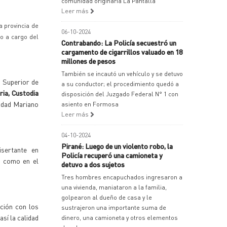
comunidad originaria La Pantalla
Leer más
a provincia de
06-10-2024
jo a cargo del
Contrabando: La Policía secuestró un
cargamento de cigarrillos valuado en 18
millones de pesos
También se incautó un vehículo y se detuvo
o Superior de
a su conductor; el procedimiento quedó a
ia, Custodia
disposición del Juzgado Federal N° 1 con
ridad Mariano
asiento en Formosa
Leer más
04-10-2024
Pirané: Luego de un violento robo, la
disertante en
Policía recuperó una camioneta y
, como en el
detuvo a dos sujetos
Tres hombres encapuchados ingresaron a
una vivienda, maniataron a la familia,
golpearon al dueño de casa y le
ación con los
sustrajeron una importante suma de
sí la calidad
dinero, una camioneta y otros elementos