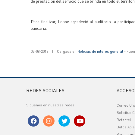
de prestación del servicio que se brinda en todo el territori
Para finalizar, Leone agradeció al auditorio la particip
bancaria.
02-08-2018
|
Cargada en
Noticias de interés general
- Fuent
REDES SOCIALES
ACCESO
Síguenos en nuestras redes
Correo Ofi
Solicitud C
Refsatel
Datos Abie
Preguntas