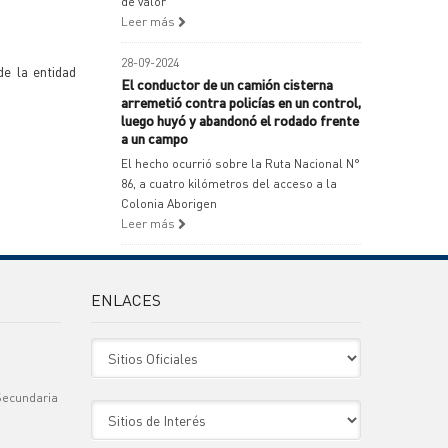
de valor
Leer más
28-09-2024
de la entidad
El conductor de un camión cisterna
arremetió contra policías en un control,
luego huyó y abandonó el rodado frente
a un campo
El hecho ocurrió sobre la Ruta Nacional N°
86, a cuatro kilómetros del acceso a la
Colonia Aborigen
Leer más
ENLACES
Sitio Oficiales
Secundaria
Sitio de Interes
)