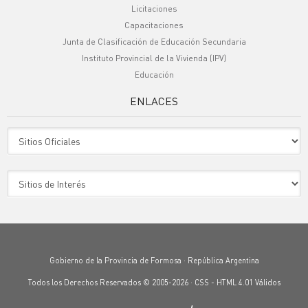
Licitaciones
Capacitaciones
Junta de Clasificación de Educación Secundaria
Instituto Provincial de la Vivienda (IPV)
Educación
ENLACES
Sitio Oficiales
Sitio de Interes
Gobierno de la Provincia de Formosa · República Argentina
Todos los Derechos Reservados © 2005-2026 ·
CSS
-
HTML 4.01
Válidos