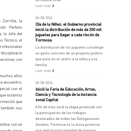
Leer más
06-08-2026
 Zorrilla, la
Día de la Niñez: el Gobierno provincial
ión Perkins
inició la distribución de más de 200 mil
, la Jefa del
juguetes para llegar a cada rincón de
o Técnico, el
Formosa
rofesionales
La distribución de los juguetes constituye
disciplinario
un gesto concreto de un proyecto político
 personas con
que pone en el centro a la niñez y a la
familia.
Leer más
e muchos años
te encuentro,
06-08-2026
ecial con el
Inició la Feria de Educación, Artes,
Ciencia y Tecnología de la instancia
o que estamos
zonal Capital
formación que
A fin de mes será la etapa provincial con
 también nos
la participación de los trabajos
destacados de todas las Delegaciones
entina con un
Zonales. Formosa es la única provincia
logrado tener
que realiza esta actividad de manera