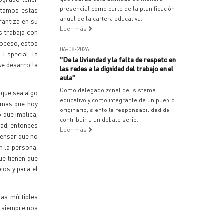
presencial como parte de la planificación
etamos estas
anual de la cartera educativa.
rantiza en su
Leer más
s trabaja con
roceso, estos
06-08-2026
Especial, la
"De la liviandad y la falta de respeto en
se desarrolla
las redes a la dignidad del trabajo en el
aula"
Como delegado zonal del sistema
 que sea algo
educativo y como integrante de un pueblo
emas que hoy
originario, siento la responsabilidad de
 que implica,
contribuir a un debate serio.
dad, entonces
Leer más
pensar que no
n la persona,
ue tienen que
ios y para el
as múltiples
o siempre nos