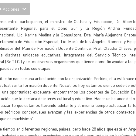
Acciones
encuentro participaron, el ministro de Cultura y Educación, Dr. Alberto
esentante Regional para el Cono Sur y la Región Andina Fundac
nacional, Lic. Karina Medina y la Consultora, Dra. María Alejandra Grzona
rtamento de Educación Especial, Lic. María de los Ángeles Romero y Equip
dinador del Plan de Formación Docente Continua, Prof. Claudio Chávez, p
as distintas unidades educativas, integrantes del Servicio Técnico Inter
al (Se.T.I.C.) y de los diversos organismos que tienen como fin ayudar a las
pacidad en todas sus etapas.
ación nace de una articulación con la organización Perkins, ella está hac
y actualizar la formación docente. Nosotros hoy, estamos siendo sede de es
 una oportunidad excelente, encontrarnos los docentes de Educación Esp
lución que lo declara de interés cultural y educativo. Hacer un balance de l
cializar lo que estamos llevando adelante y al mismo tiempo actualizar la 
os teóricos conceptuales avanzan y las experiencias de otros contextos
, que es muchísimo".
e tiempo en diferentes regiones, países, pero hace 28 años que está en Arg
s trabajado con muchas provincias pero con algunas todavía no habíamos 