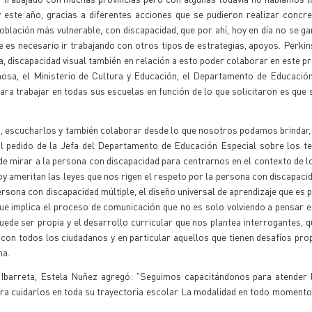
 este año, gracias a diferentes acciones que se pudieron realizar concr
oblación más vulnerable, con discapacidad, que por ahí, hoy en día no se ga
e es necesario ir trabajando con otros tipos de estrategias, apoyos. Perkin
, discapacidad visual también en relación a esto poder colaborar en este p
sa, el Ministerio de Cultura y Educación, el Departamento de Educación 
a trabajar en todas sus escuelas en función de lo que solicitaron es que 
, escucharlos y también colaborar desde lo que nosotros podamos brindar,
al pedido de la Jefa del Departamento de Educación Especial sobre los t
de mirar a la persona con discapacidad para centrarnos en el contexto de lo
oy ameritan las leyes que nos rigen el respeto por la persona con discapaci
ersona con discapacidad múltiple, el diseño universal de aprendizaje que es 
ue implica el proceso de comunicación que no es solo volviendo a pensar e
ede ser propia y el desarrollo curricular que nos plantea interrogantes, q
con todos los ciudadanos y en particular aquellos que tienen desafíos prop
na.
 Ibarreta, Estela Nuñez agregó: "Seguimos capacitándonos para atender l
para cuidarlos en toda su trayectoria escolar. La modalidad en todo moment