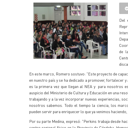
Del 
Repr
Inter
Depa
Coor
de l
Centr
disca
En este marco, Romero sostuvo: "Este proyecto de capacit
en nuestro país y se ha dedicado a promover, fortalecer 
es la primera vez que llegan al NEA y para nosotros es
auspicio del Ministerio de Cultura y Educación en una reso
trabajando y a la vez incorporar nuevas experiencias, so
nosotros sabemos. Todo el tiempo la ciencia, los marc
pueden servir para enriquecer lo que ya venimos haciendo
Por su parte Medina, expresó: "Perkins trabaja desde hac
centro regional físico en la Provincia de Córdoba. Hemo