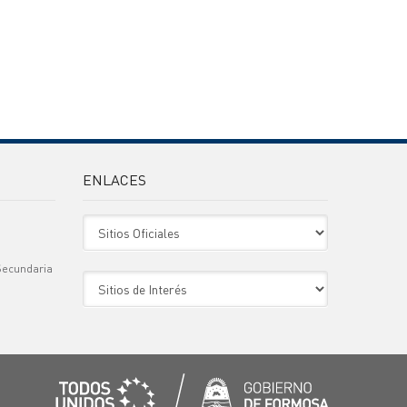
ENLACES
Sitio Oficiales
Secundaria
Sitio de Interes
)