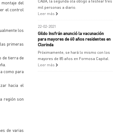
CABA, la segunda ola obligó a testear tres
l montaje del
mil personas a diario.
er el control
Leer más
22-02-2021
gualmente los
Gildo Insfrán anunció la vacunación
para mayores de 60 años residentes en
las primeras
Clorinda
Próximamente, se hará lo mismo con los
 de tierra de
mayores de 85 años en Formosa Capital.
eña.
Leer más
cha como para
zar hacia el
sa región son
nes de varias