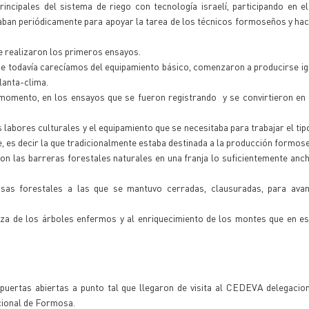
incipales del sistema de riego con tecnología israelí, participando en e
ban periódicamente para apoyar la tarea de los técnicos formoseños y hac
e realizaron los primeros ensayos.
 que todavía carecíamos del equipamiento básico, comenzaron a producirse i
lanta-clima.
momento, en los ensayos que se fueron registrando y se convirtieron en 
labores culturales y el equipamiento que se necesitaba para trabajar el tipo
te, es decir la que tradicionalmente estaba destinada a la producción formos
on las barreras forestales naturales en una franja lo suficientemente an
as forestales a las que se mantuvo cerradas, clausuradas, para avan
eza de los árboles enfermos y al enriquecimiento de los montes que en e
puertas abiertas a punto tal que llegaron de visita al CEDEVA delegacio
acional de Formosa.