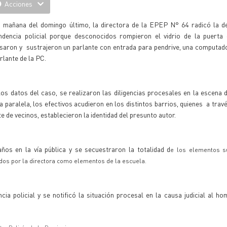
Acciones
a mañana del domingo último, la directora de la EPEP N° 64 radicó la de
ndencia policial porque desconocidos rompieron el vidrio de la puerta
esaron y sustrajeron un parlante con entrada para pendrive, una computad
rlante de la PC.
os datos del caso, se realizaron las diligencias procesales en la escena 
 paralela, los efectivos acudieron en los distintos barrios, quienes a travé
e de vecinos, establecieron la identidad del presunto autor.
ños en la vía pública y se secuestraron la totalidad d
e los elementos s
dos por la directora como elementos de la escuela.
a policial y se notificó la situación procesal en la causa judicial al h