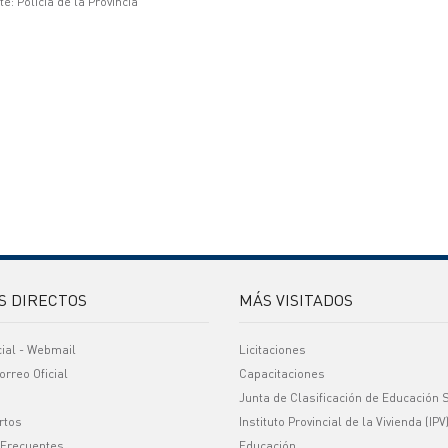
e: Policía de la Provincia
S DIRECTOS
MÁS VISITADOS
cial - Webmail
Licitaciones
orreo Oficial
Capacitaciones
Junta de Clasificación de Educación 
rtos
Instituto Provincial de la Vivienda (IPV
 Frecuentes
Educación