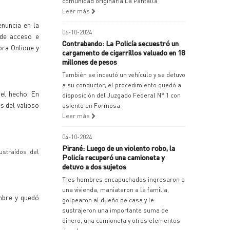
comunidad originaria La Pantalla
Leer más
nuncia en la
06-10-2024
 de acceso e
Contrabando: La Policía secuestró un
ora Onlione y
cargamento de cigarrillos valuado en 18
millones de pesos
También se incautó un vehículo y se detuvo
a su conductor; el procedimiento quedó a
del hecho. En
disposición del Juzgado Federal N° 1 con
s del valioso
asiento en Formosa
Leer más
04-10-2024
Pirané: Luego de un violento robo, la
ustraídos del
Policía recuperó una camioneta y
detuvo a dos sujetos
Tres hombres encapuchados ingresaron a
una vivienda, maniataron a la familia,
ombre y quedó
golpearon al dueño de casa y le
sustrajeron una importante suma de
dinero, una camioneta y otros elementos