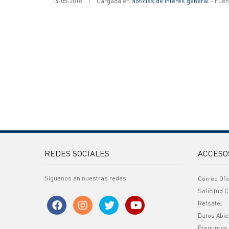
14-05-2018
|
Cargada en
Noticias de interés general
- Fuent
REDES SOCIALES
ACCESO
Síguenos en nuestras redes
Correo Ofi
Solicitud C
Refsatel
Datos Abie
Preguntas