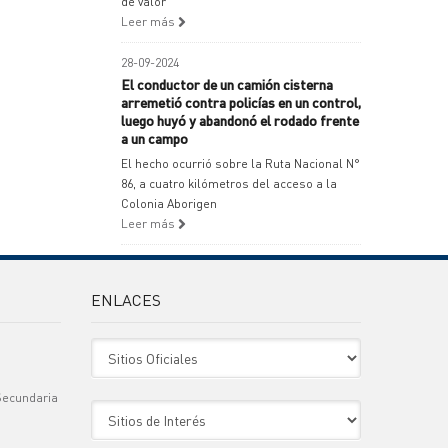
de valor
Leer más
28-09-2024
El conductor de un camión cisterna
arremetió contra policías en un control,
luego huyó y abandonó el rodado frente
a un campo
El hecho ocurrió sobre la Ruta Nacional N°
86, a cuatro kilómetros del acceso a la
Colonia Aborigen
Leer más
ENLACES
Sitio Oficiales
Secundaria
Sitio de Interes
)