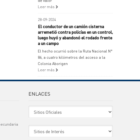
de valor
Leer más
28-09-2024
El conductor de un camión cisterna
arremetió contra policías en un control,
luego huyó y abandonó el rodado frente
a un campo
El hecho ocurrió sobre la Ruta Nacional N°
86, a cuatro kilómetros del acceso a la
Colonia Aborigen
Leer más
ENLACES
Sitio Oficiales
Secundaria
Sitio de Interes
)