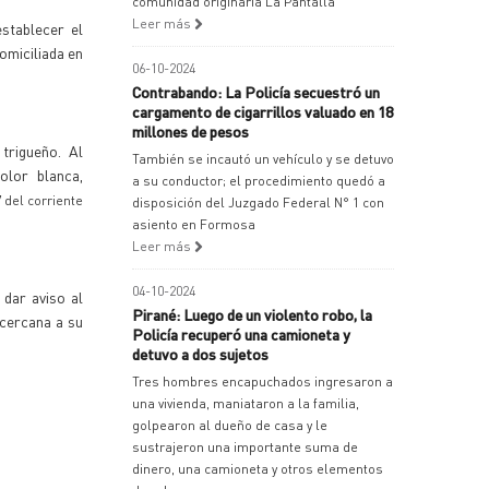
comunidad originaria La Pantalla
Leer más
stablecer el
omiciliada en
06-10-2024
Contrabando: La Policía secuestró un
cargamento de cigarrillos valuado en 18
millones de pesos
trigueño. Al
También se incautó un vehículo y se detuvo
olor blanca,
a su conductor; el procedimiento quedó a
 del corriente
disposición del Juzgado Federal N° 1 con
asiento en Formosa
Leer más
04-10-2024
 dar aviso al
Pirané: Luego de un violento robo, la
 cercana a su
Policía recuperó una camioneta y
detuvo a dos sujetos
Tres hombres encapuchados ingresaron a
una vivienda, maniataron a la familia,
golpearon al dueño de casa y le
sustrajeron una importante suma de
dinero, una camioneta y otros elementos