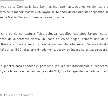
tivos de la Comisaría Las Lomitas instruyen actuaciones tendientes a e
ero de la menor Maraz Ailin Nayla, de 16 años, de nacionalidad argentina, d
enida Marta Meza sin número de esa localidad.
isma es de contextura física delgada, cabellos castaños largos, cutis 
nto de ausentarse vestía un jeans de color negro, remera lisa de c
illas color gris con negro y llevaba una mochila color negro.
Se ausentó el 7
 año a las 18:30 horas aproximadamente, desconociéndose su actual paradero.
en general para conocer el paradero, y cualquier información al respecto
, a la línea de emergencias gratuita 911, o a la dependencia policial más
e: Policía de la Provincia