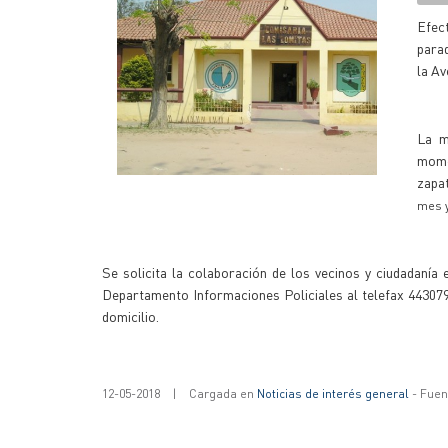
Efec
parad
la Av
La m
mome
zapat
mes y
Se solicita la colaboración de los vecinos y ciudadanía 
Departamento Informaciones Policiales al telefax 4430795
domicilio.
12-05-2018
|
Cargada en
Noticias de interés general
- Fuent