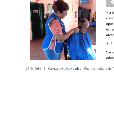
Part
comp
opor
exhau
atenc
El Pr
Serv
odont
27-04-2018
|
Cargada en
Actividades
- Fuente: Instituto de