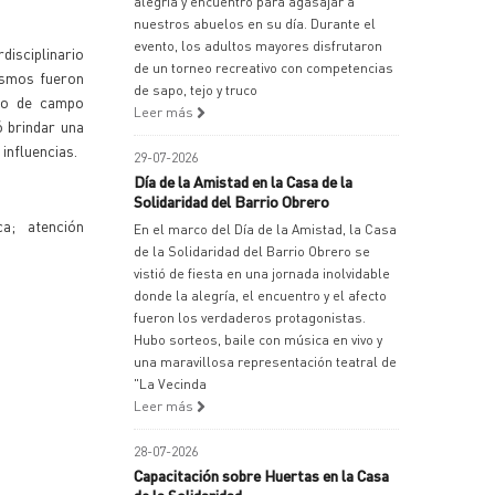
alegría y encuentro para agasajar a
nuestros abuelos en su día. Durante el
evento, los adultos mayores disfrutaron
isciplinario
de un torneo recreativo con competencias
mismos fueron
de sapo, tejo y truco
ajo de campo
Leer más
ó brindar una
influencias.
29-07-2026
Día de la Amistad en la Casa de la
Solidaridad del Barrio Obrero
ca; atención
En el marco del Día de la Amistad, la Casa
de la Solidaridad del Barrio Obrero se
vistió de fiesta en una jornada inolvidable
donde la alegría, el encuentro y el afecto
fueron los verdaderos protagonistas.
Hubo sorteos, baile con música en vivo y
una maravillosa representación teatral de
"La Vecinda
Leer más
28-07-2026
Capacitación sobre Huertas en la Casa