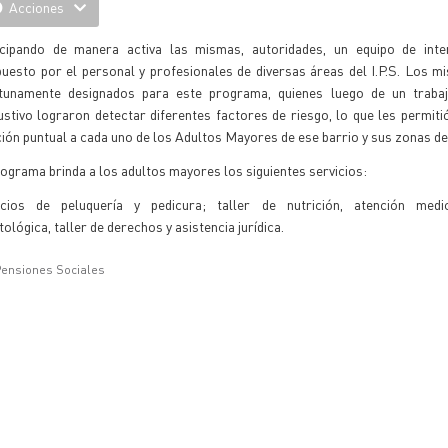
Acciones
icipando de manera activa las mismas, autoridades, un equipo de interd
uesto por el personal y profesionales de diversas áreas del I.P.S. Los 
tunamente designados para este programa, quienes luego de un trab
stivo lograron detectar diferentes factores de riesgo, lo que les permiti
ión puntual a cada uno de los Adultos Mayores de ese barrio y sus zonas de 
ograma brinda a los adultos mayores los siguientes servicios:
icios de peluquería y pedicura; taller de nutrición, atención medi
ológica, taller de derechos y asistencia jurídica.
 Pensiones Sociales