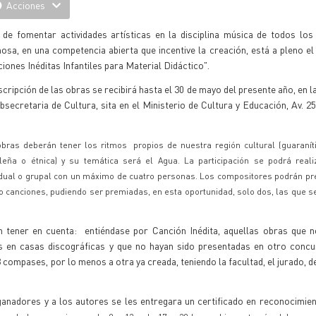
Acciones
n de fomentar actividades artísticas en la disciplina música de todos lo
sa, en una competencia abierta que incentive la creación, está a pleno e
iones Inéditas Infantiles para Material Didáctico".
scripción de las obras se recibirá hasta el 30 de mayo del presente año, en l
bsecretaria de Cultura, sita en el Ministerio de Cultura y Educación, Av. 
bras deberán tener los ritmos propios de nuestra región cultural (guaranít
aleña o étnica) y su temática será el Agua.
La participación se podrá real
idual o grupal con un máximo de cuatro personas. Los compositores podrán pr
o canciones, pudiendo ser premiadas, en esta oportunidad, solo dos, las que s
án tener en cuenta: entiéndase por Canción Inédita, aquellas obras que 
das en casas discográficas y que no hayan sido presentadas en otro conc
8 compases, por lo menos a otra ya creada, teniendo la facultad, el jurado, d
anadores y a los autores se les entregara un certificado en reconocimie