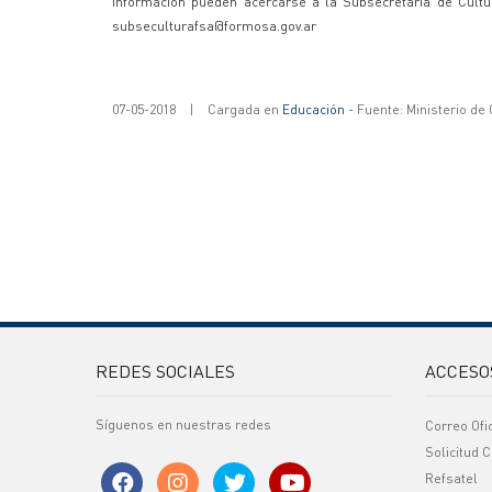
información pueden acercarse a la Subsecretaría de Cultur
subseculturafsa@formosa.gov.ar
07-05-2018
|
Cargada en
Educación
- Fuente: Ministerio de
REDES SOCIALES
ACCESO
Síguenos en nuestras redes
Correo Ofi
Solicitud C
Refsatel