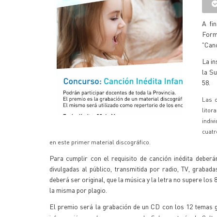
A fi
Formo
"Canc
La in
la Su
58.
Las o
litor
indiv
cuatr
en este primer material discográfico.
Para cumplir con el requisito de canción inédita deber
divulgadas al público, transmitida por radio, TV, graba
deberá ser original, que la música y la letra no supere los 
la misma por plagio.
El premio será la grabación de un CD con los 12 temas g