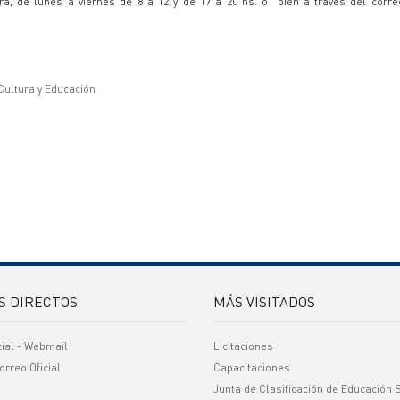
a, de lunes a viernes de 8 a 12 y de 17 a 20 hs. o bien a través del correo
 Cultura y Educación
S DIRECTOS
MÁS VISITADOS
cial - Webmail
Licitaciones
orreo Oficial
Capacitaciones
Junta de Clasificación de Educación 