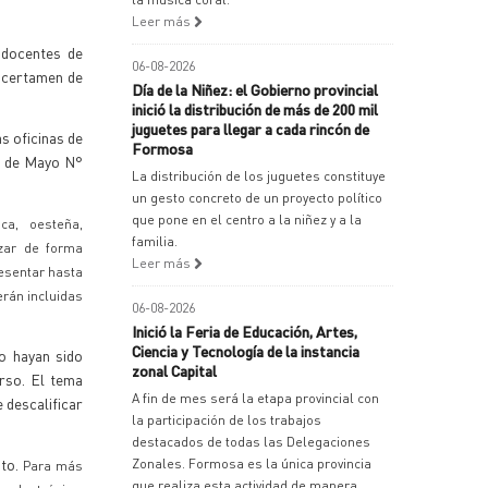
Leer más
s docentes de
06-08-2026
l certamen de
Día de la Niñez: el Gobierno provincial
inició la distribución de más de 200 mil
juguetes para llegar a cada rincón de
as oficinas de
Formosa
25 de Mayo N°
La distribución de los juguetes constituye
un gesto concreto de un proyecto político
que pone en el centro a la niñez y a la
ica, oesteña,
familia.
izar de forma
Leer más
esentar hasta
erán incluidas
06-08-2026
Inició la Feria de Educación, Artes,
Ciencia y Tecnología de la instancia
no hayan sido
zonal Capital
urso. El tema
A fin de mes será la etapa provincial con
e descalificar
la participación de los trabajos
destacados de todas las Delegaciones
nto.
Zonales. Formosa es la única provincia
Para más
que realiza esta actividad de manera