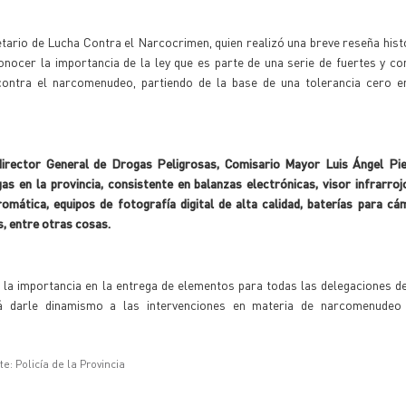
tario de Lucha Contra el Narcocrimen, quien realizó una breve reseña histó
conocer la importancia de la ley que es parte de una serie de fuertes y 
 contra el narcomenudeo, partiendo de la base de una tolerancia cero e
director General de Drogas Peligrosas, Comisario Mayor Luis Ángel Piet
s en la provincia, consistente en balanzas electrónicas, visor infrarro
mática, equipos de fotografía digital de alta calidad, baterías para cám
s, entre otras cosas.
o la importancia en la entrega de elementos para todas las delegaciones 
tirá darle dinamismo a las intervenciones en materia de narcomenude
e: Policía de la Provincia