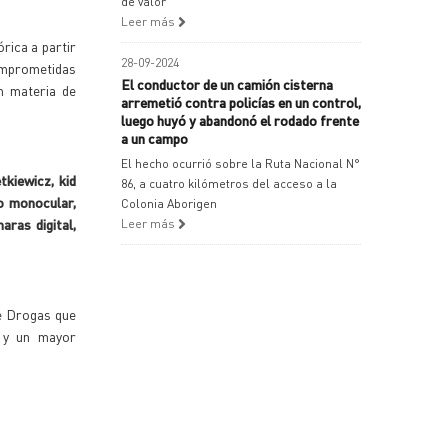
de valor
Leer más
rica a partir
28-09-2024
comprometidas
El conductor de un camión cisterna
n materia de
arremetió contra policías en un control,
luego huyó y abandonó el rodado frente
a un campo
El hecho ocurrió sobre la Ruta Nacional N°
kiewicz, kid
86, a cuatro kilómetros del acceso a la
jo monocular,
Colonia Aborigen
aras digital,
Leer más
de Drogas que
o y un mayor