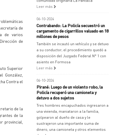
comunidad originaria La Pantalla
Leer más
06-10-2024
roblemáticas
Contrabando: La Policía secuestró un
secretaría de
cargamento de cigarrillos valuado en 18
a de varios
millones de pesos
Dirección de
También se incautó un vehículo y se detuvo
a su conductor; el procedimiento quedó a
disposición del Juzgado Federal N° 1 con
asiento en Formosa
tuto Superior
Leer más
el González,
04-10-2024
cha Contra el
Pirané: Luego de un violento robo, la
Policía recuperó una camioneta y
detuvo a dos sujetos
Tres hombres encapuchados ingresaron a
retario de la
una vivienda, maniataron a la familia,
grantes de la
golpearon al dueño de casa y le
r provincial,
sustrajeron una importante suma de
dinero, una camioneta y otros elementos