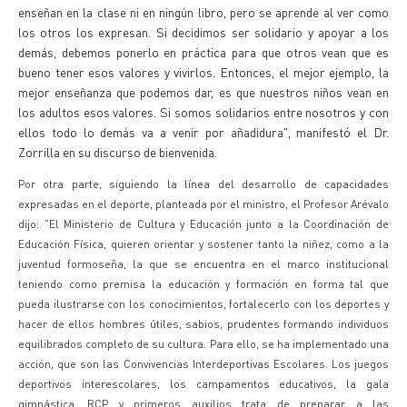
enseñan en la clase ni en ningún libro, pero se aprende al ver como
los otros los expresan. Si decidimos ser solidario y apoyar a los
demás, debemos ponerlo en práctica para que otros vean que es
bueno tener esos valores y vivirlos. Entonces, el mejor ejemplo, la
mejor enseñanza que podemos dar, es que nuestros niños vean en
los adultos esos valores. Si somos solidarios entre nosotros y con
ellos todo lo demás va a venir por añadidura", manifestó el Dr.
Zorrilla en su discurso de bienvenida.
Por otra parte, siguiendo la línea del desarrollo de capacidades
expresadas en el deporte, planteada por el ministro, el Profesor Arévalo
dijo: "El Ministerio de Cultura y Educación junto a la Coordinación de
Educación Física, quieren orientar y sostener tanto la niñez, como a la
juventud formoseña, la que se encuentra en el marco institucional
teniendo como premisa la educación y formación en forma tal que
pueda ilustrarse con los conocimientos, fortalecerlo con los deportes y
hacer de ellos hombres útiles, sabios, prudentes formando individuos
equilibrados completo de su cultura. Para ello, se ha implementado una
acción, que son las Convivencias Interdeportivas Escolares. Los juegos
deportivos interescolares, los campamentos educativos, la gala
gimnástica, RCP y primeros auxilios trata de preparar a las