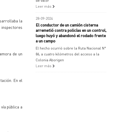
de valor
Leer más
28-09-2024
sarrollaba la
El conductor de un camión cisterna
s inspectores
arremetió contra policías en un control,
luego huyó y abandonó el rodado frente
a un campo
El hecho ocurrió sobre la Ruta Nacional N°
 demora de un
86, a cuatro kilómetros del acceso a la
Colonia Aborigen
Leer más
tación. En el
vía pública a