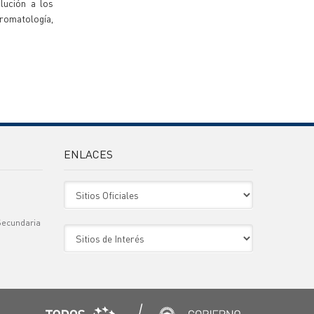
lución a los
bromatología,
ENLACES
Sitio Oficiales
Secundaria
Sitio de Interes
)