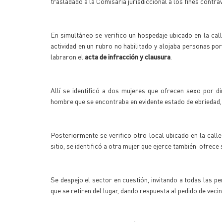
trasladado a la Comisaría jurisdiccional a los fines contra
En simultáneo se verifico un hospedaje ubicado en la ca
actividad en un rubro no habilitado y alojaba personas po
labraron el
acta de infracción y clausura
.
Allí se identificó a dos mujeres que ofrecen sexo por d
hombre que se encontraba en evidente estado de ebriedad, 
Posteriormente se verifico otro local ubicado en la calle 
sitio, se identificó a otra mujer que ejerce también ofrece
Se despejo el sector en cuestión, invitando a todas las p
que se retiren del lugar, dando respuesta al pedido de veci