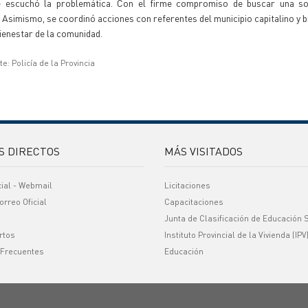
se escuchó la problemática. Con el firme compromiso de buscar una so
. Asimismo, se coordinó acciones con referentes del municipio capitalino y 
bienestar de la comunidad.
e: Policía de la Provincia
S DIRECTOS
MÁS VISITADOS
cial - Webmail
Licitaciones
orreo Oficial
Capacitaciones
Junta de Clasificación de Educación 
rtos
Instituto Provincial de la Vivienda (IPV
 Frecuentes
Educación