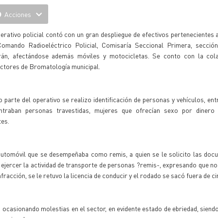
Acciones
erativo policial contó con un gran despliegue de efectivos pertenecientes 
Comando Radioeléctrico Policial, Comisaría Seccional Primera, secció
rán, afectándose además móviles y motocicletas. Se conto con la col
ectores de Bromatología municipal.
parte del operativo se realizo identificación de personas y vehículos, ent
ntraban personas travestidas, mujeres que ofrecían sexo por dinero
tes.
 automóvil que se desempeñaba como remis, a quien se le solicito las do
ra ejercer la actividad de transporte de personas ?remis-, expresando que n
racción, se le retuvo la licencia de conducir y el rodado se sacó fuera de ci
ba ocasionando molestias en el sector, en evidente estado de ebriedad, sien