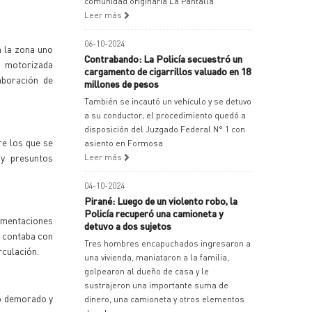
comunidad originaria La Pantalla
Leer más
06-10-2024
a la zona uno
Contrabando: La Policía secuestró un
n motorizada
cargamento de cigarrillos valuado en 18
aboración de
millones de pesos
También se incautó un vehículo y se detuvo
a su conductor; el procedimiento quedó a
disposición del Juzgado Federal N° 1 con
re los que se
asiento en Formosa
 y presuntos
Leer más
04-10-2024
Pirané: Luego de un violento robo, la
Policía recuperó una camioneta y
cumentaciones
detuvo a dos sujetos
o contaba con
Tres hombres encapuchados ingresaron a
rculación.
una vivienda, maniataron a la familia,
golpearon al dueño de casa y le
sustrajeron una importante suma de
do demorado y
dinero, una camioneta y otros elementos