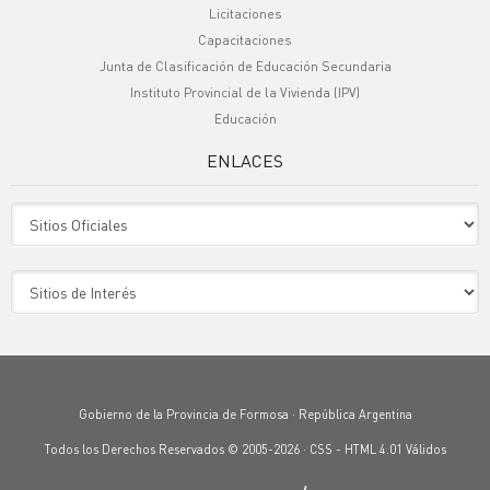
Licitaciones
Capacitaciones
Junta de Clasificación de Educación Secundaria
Instituto Provincial de la Vivienda (IPV)
Educación
ENLACES
Sitio Oficiales
Sitio de Interes
Gobierno de la Provincia de Formosa · República Argentina
Todos los Derechos Reservados © 2005-2026 ·
CSS
-
HTML 4.01
Válidos