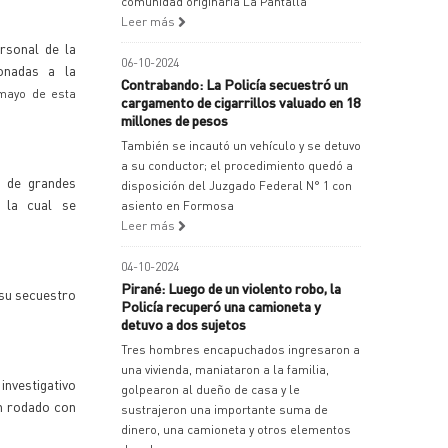
comunidad originaria La Pantalla
Leer más
rsonal de la
06-10-2024
ionadas a la
Contrabando: La Policía secuestró un
 mayo de esta
cargamento de cigarrillos valuado en 18
millones de pesos
También se incautó un vehículo y se detuvo
a su conductor; el procedimiento quedó a
o de grandes
disposición del Juzgado Federal N° 1 con
, la cual se
asiento en Formosa
Leer más
04-10-2024
Pirané: Luego de un violento robo, la
 su secuestro
Policía recuperó una camioneta y
detuvo a dos sujetos
Tres hombres encapuchados ingresaron a
una vivienda, maniataron a la familia,
investigativo
golpearon al dueño de casa y le
un rodado con
sustrajeron una importante suma de
dinero, una camioneta y otros elementos