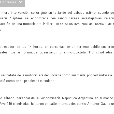
Acciones
rimera intervención se originó en la tarde del sábado último, cuando pe
saría Séptima se encontraba realizando tareas investigativas relac
racción de una motocicleta Kelle
r 110 cc de un inmueble del barrio 1 de
d.
, alrededor de las 14 horas, en cercanías de un terreno baldío cubiert
izales, los uniformados observaron una motocicleta 110 cilindradas
ue se trataba de la motocicleta denunciada como sustraída, procediéndose a
noció como de su propiedad el rodado.
mo sábado, personal de la Subcomisaría República Argentina, en el marco 
ve 110 cilindradas, hallaron en calle internas del barrio Antenor Gauna 