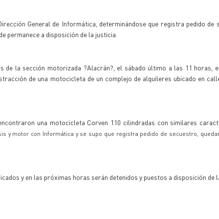
irección General de Informática, determinándose que registra pedido de 
e permanece a disposición de la justicia.
vos de la sección motorizada ?Alacrán?, el sábado último a las 11 horas, 
stracción de una motocicleta de un complejo de alquileres ubicado en cal
encontraron una motocicleta Corven 110 cilindradas con similares caracte
sis y motor con Informática y se supo que registra pedido de secuestro, queda
icados y en las próximas horas serán detenidos y puestos a disposición de la