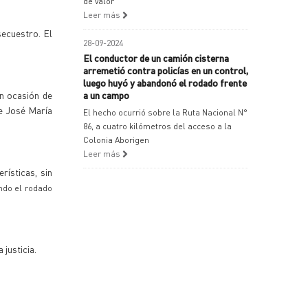
de valor
Leer más
secuestro. El
28-09-2024
El conductor de un camión cisterna
arremetió contra policías en un control,
luego huyó y abandonó el rodado frente
en ocasión de
a un campo
le José María
El hecho ocurrió sobre la Ruta Nacional N°
86, a cuatro kilómetros del acceso a la
Colonia Aborigen
Leer más
rísticas, sin
ndo el rodado
 justicia.