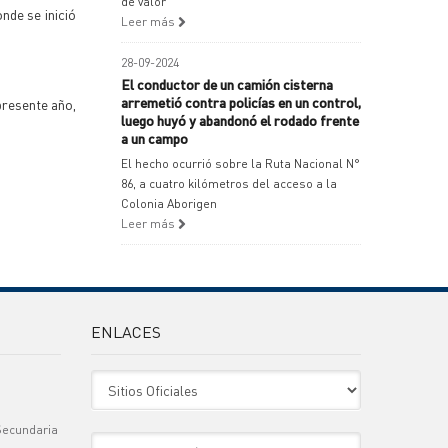
de valor
onde se inició
Leer más
28-09-2024
El conductor de un camión cisterna
arremetió contra policías en un control,
presente año,
luego huyó y abandonó el rodado frente
a un campo
El hecho ocurrió sobre la Ruta Nacional N°
86, a cuatro kilómetros del acceso a la
Colonia Aborigen
Leer más
ENLACES
Sitio Oficiales
Secundaria
Sitio de Interes