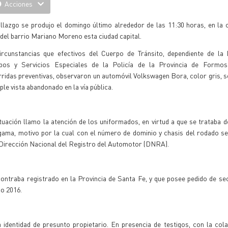
Acciones
llazgo se produjo el domingo último alrededor de las 11:30 horas, en la c
del barrio Mariano Moreno esta ciudad capital.
ircunstancias que efectivos del Cuerpo de Tránsito, dependiente de la 
pos y Servicios Especiales de la Policía de la Provincia de Formos
ridas preventivas, observaron un automóvil Volkswagen Bora, color gris, 
ple vista abandonado en la vía pública.
tuación llamo la atención de los uniformados, en virtud a que se trataba d
gama, motivo por la cual con el número de dominio y chasis del rodado se 
a Dirección Nacional del Registro del Automotor (DNRA).
ntraba registrado en la Provincia de Santa Fe, y que posee pedido de se
ño 2016.
 identidad de presunto propietario. En presencia de testigos, con la col