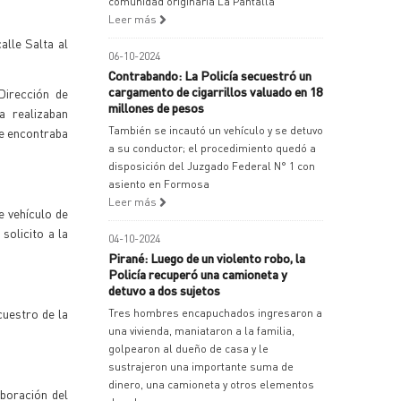
comunidad originaria La Pantalla
Leer más
alle Salta al
06-10-2024
Contrabando: La Policía secuestró un
cargamento de cigarrillos valuado en 18
Dirección de
millones de pesos
a realizaban
También se incautó un vehículo y se detuvo
se encontraba
a su conductor; el procedimiento quedó a
disposición del Juzgado Federal N° 1 con
asiento en Formosa
Leer más
e vehículo de
solicito a la
04-10-2024
Pirané: Luego de un violento robo, la
Policía recuperó una camioneta y
detuvo a dos sujetos
cuestro de la
Tres hombres encapuchados ingresaron a
una vivienda, maniataron a la familia,
golpearon al dueño de casa y le
sustrajeron una importante suma de
dinero, una camioneta y otros elementos
aboración del