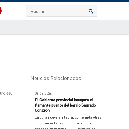
Noticias Relacionadas
tro del
03-08-2026
El Gobierno provincial inauguró el
flamante puente del barrio Sagrado
Corazón
La obra nueva e integral contempla otras
complementarias como trazado de
accesos, iluminaria LED y limpieza del