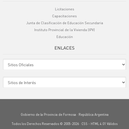
Licitaciones
Capacitaciones
Junta de Clasificación de Educación Secundaria
Instituto Provincial de la Vivienda (IPV)
Educación
ENLACES
Sitio Oficiales
Sitio de Interes
Gobierno de la Provincia de Formosa · República Argentina
Todos los Derechos Reservados © 2005-2026 ·
CSS
-
HTML 4.01
Válidos