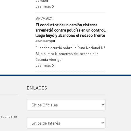
de valor
Leer más
28-09-2024
El conductor de un camión cisterna
arremetió contra policías en un control,
luego huyó y abandonó el rodado frente
a un campo
El hecho ocurrió sobre la Ruta Nacional N°
86, a cuatro kilómetros del acceso a la
Colonia Aborigen
Leer más
ENLACES
Sitio Oficiales
Secundaria
Sitio de Interes
)