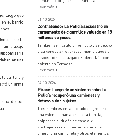
comunidad originaria La Pantalla
Leer más
go, luego que
06-10-2024
 en el barrio
Contrabando: La Policía secuestró un
ienes.
cargamento de cigarrillos valuado en 18
millones de pesos
dencias de la
También se incautó un vehículo y se detuvo
n un trabajo
a su conductor; el procedimiento quedó a
subcomisaria
disposición del Juzgado Federal N° 1 con
adaban en una
asiento en Formosa
Leer más
 la cartera y
04-10-2024
stró un arma
Pirané: Luego de un violento robo, la
Policía recuperó una camioneta y
detuvo a dos sujetos
, uno de los
ia.
Tres hombres encapuchados ingresaron a
una vivienda, maniataron a la familia,
golpearon al dueño de casa y le
sustrajeron una importante suma de
dinero, una camioneta y otros elementos