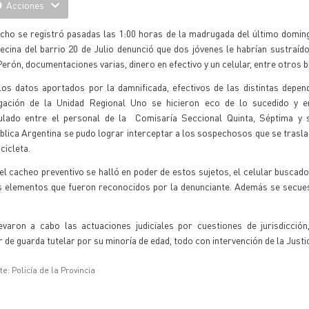
Acciones
echo se registró pasadas las 1:00 horas de la madrugada del último domin
ecina del barrio 20 de Julio denunció que dos jóvenes le habrían sustraído
erón, documentaciones varias, dinero en efectivo y un celular, entre otros b
los datos aportados por la damnificada, efectivos de las distintas depen
gación de la Unidad Regional Uno se hicieron eco de lo sucedido y e
culado entre el personal de la Comisaría Seccional Quinta, Séptima y 
lica Argentina se pudo lograr interceptar a los sospechosos que se trasl
cicleta.
el cacheo preventivo se halló en poder de estos sujetos, el celular buscado,
s elementos que fueron reconocidos por la denunciante. Además se secue
varon a cabo las actuaciones judiciales por cuestiones de jurisdicción
de guarda tutelar por su minoría de edad, todo con intervención de la Justic
e: Policía de la Provincia