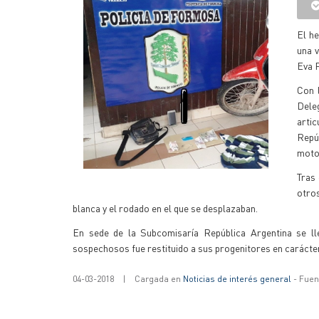
El h
una v
Eva P
Con 
Dele
arti
Repúb
moto
Tras 
otro
blanca y el rodado en el que se desplazaban.
En sede de la Subcomisaría República Argentina se lle
sospechosos fue restituido a sus progenitores en carácter 
04-03-2018
|
Cargada en
Noticias de interés general
- Fuent