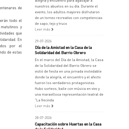
alegría y encuentro para agasajar a
nuestros abuelos en su día. Durante el
centenares de
evento, los adultos mayores disfrutaron
de un torneo recreativo con competencias
derán todo el
de sapo, tejo y truco
 matutinos y
Leer más
ividades que
lidaridad. En
29-07-2026
ados por el
Día de la Amistad en la Casa de la
ando de estas
Solidaridad del Barrio Obrero
En el marco del Día de la Amistad, la Casa
de la Solidaridad del Barrio Obrero se
vistió de fiesta en una jornada inolvidable
donde la alegría, el encuentro y el afecto
fueron los verdaderos protagonistas.
Hubo sorteos, baile con música en vivo y
una maravillosa representación teatral de
"La Vecinda
Leer más
28-07-2026
Capacitación sobre Huertas en la Casa