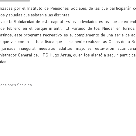
nizadas por el Instituto de Pensiones Sociales, de las que participarán 
os y abuelas que asisten a las distintas
 de la Solidaridad de esta capital. Estas actividades estas que se exten
de febrero en el parque infantil "El Paraíso de los Niños" en turnos
ertinos, este programa recreativo es el complemento de una serie de act
n que ver con la cultura física que diariamente realizan las Casas de la So
 jornada inaugural nuestros adultos mayores estuvieron acompañ
istrador General del I.P.S Hugo Arrúa, quien los alentó a seguir particip
idades.-
 Pensiones Sociales