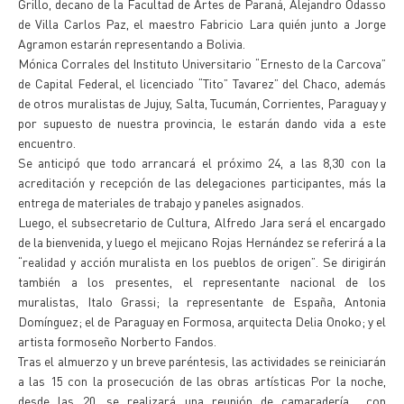
Grillo, decano de la Facultad de Artes de Paraná, Alejandro Odasso
de Villa Carlos Paz, el maestro Fabricio Lara quién junto a Jorge
Agramon estarán representando a Bolivia.
Mónica Corrales del Instituto Universitario “Ernesto de la Carcova”
de Capital Federal, el licenciado “Tito” Tavarez” del Chaco, además
de otros muralistas de Jujuy, Salta, Tucumán, Corrientes, Paraguay y
por supuesto de nuestra provincia, le estarán dando vida a este
encuentro.
Se anticipó que todo arrancará el próximo 24, a las 8,30 con la
acreditación y recepción de las delegaciones participantes, más la
entrega de materiales de trabajo y paneles asignados.
Luego, el subsecretario de Cultura, Alfredo Jara será el encargado
de la bienvenida, y luego el mejicano Rojas Hernández se referirá a la
“realidad y acción muralista en los pueblos de origen”. Se dirigirán
también a los presentes, el representante nacional de los
muralistas, Italo Grassi; la representante de España, Antonia
Domínguez; el de Paraguay en Formosa, arquitecta Delia Onoko; y el
artista formoseño Norberto Fandos.
Tras el almuerzo y un breve paréntesis, las actividades se reiniciarán
a las 15 con la prosecución de las obras artísticas Por la noche,
desde las 20, se realizará una reunión de camaradería con