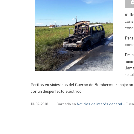
Al ll
cons
cond
Perso
consu
De a
mient
llama
resul
Peritos en siniestros del Cuerpo de Bomberos trabajaron e
por un desperfecto eléctrico.
13-02-2018
|
Cargada en
Noticias de interés general
- Fuent