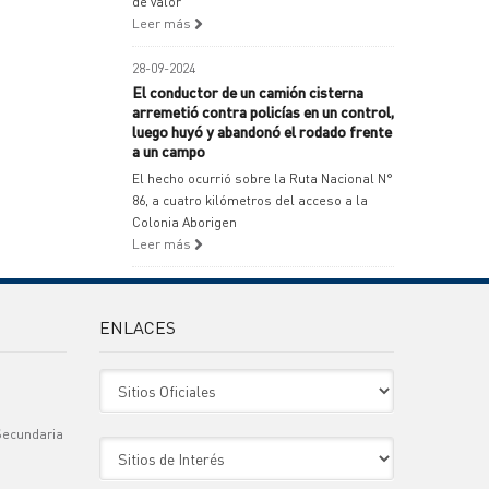
de valor
Leer más
28-09-2024
El conductor de un camión cisterna
arremetió contra policías en un control,
luego huyó y abandonó el rodado frente
a un campo
El hecho ocurrió sobre la Ruta Nacional N°
86, a cuatro kilómetros del acceso a la
Colonia Aborigen
Leer más
ENLACES
Sitio Oficiales
Secundaria
Sitio de Interes
)