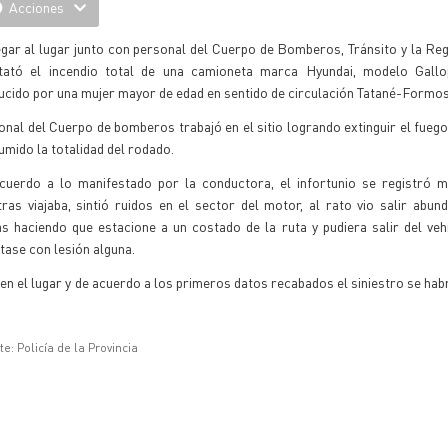
Acciones
egar al lugar junto con personal del Cuerpo de Bomberos, Tránsito y la Re
tató el incendio total de una camioneta marca Hyundai, modelo Gallo
ucido por una mujer mayor de edad en sentido de circulación Tatané-Formos
nal del Cuerpo de bomberos trabajó en el sitio logrando extinguir el fuego
mido la totalidad del rodado.
cuerdo a lo manifestado por la conductora, el infortunio se registró m
ras viajaba, sintió ruidos en el sector del motor, al rato vio salir abu
s haciendo que estacione a un costado de la ruta y pudiera salir del veh
tase con lesión alguna.
n el lugar y de acuerdo a los primeros datos recabados el siniestro se hab
e: Policía de la Provincia