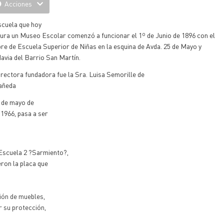
Acciones
scuela
que hoy
ura un Museo Escolar comenzó a funcionar el 1º de Junio de 1896 con el
re de Escuela
Superior de Niñas en la esquina de Avda. 25 de Mayo y
avia del
Barrio San Martín.
irectora fundadora fue
la Sra. Luisa
Semorille de
añeda
 de mayo de
 1966, pasa a ser
 Escuela
2 ?Sarmiento?,
ron la placa que
ión de muebles,
r su protección,