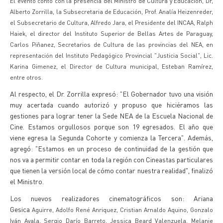
El evento contó con la presencia del Ministro de Cultura y Educación, Dr,
Alberto Zorrilla, la Subsecretaria de Educación, Prof. Analía Heizenreder,
el Subsecretario de Cultura, Alfredo Jara, el Presidente del INCAA, Ralph
Haiek, el director del Instituto Superior de Bellas Artes de Paraguay,
Carlos Piñanez, Secretarios de Cultura de las provincias del NEA, en
representación del Instituto Pedagógico Provincial "Justicia Social", Lic.
Karina Gimenez, el Director de Cultura municipal, Esteban Ramírez,
entre otros.
Al respecto, el Dr. Zorrilla expresó: "El Gobernador tuvo una visión
muy acertada cuando autorizó y propuso que hiciéramos las
gestiones para lograr tener la Sede NEA de la Escuela Nacional de
Cine. Estamos orgullosos porque son 19 egresados. El año que
viene egresa la Segunda Cohorte y comienza la Tercera". Además,
agregó: "Estamos en un proceso de continuidad de la gestión que
nos va a permitir contar en toda la región con Cineastas particulares
que tienen la versión local de cómo contar nuestra realidad", finalizó
el Ministro.
Los nuevos realizadores cinematográficos son: Ariana
Gesica
Aguirre,
Adolfo René
Anriquez,
Cristian Arnaldo
Aquino,
Gonzalo
Iván
Ayala,
Sergio Darío
Barreto,
Jessica
Beard Valenzuela, Melanie