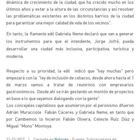
dinámica de crecimiento de la ciudad, que ha crecido mucho en los
últimos años y estar a la altura de las circunstancias y así resolver
las problemáticas existentes en los distintos barrios de la ciudad
para garantizar una mejor calidad de vida de los vecinos".
En tanto, la flamente edil Gabriela Neme declaró que van a generar
los instrumentos para que el intendente, Jorge Jofré, pueda
desarrollar una ciudad más inclusiva, participativa, turística y
moderna.
Respecto a su prioridad, la edil indicó que "hay muchas" pero
empezará con la "ley de inclusión de celiacos, desde ahora hasta el 1
de marzo vamos a tratar de reunirnos con empresarios
gastronómicos. Desde ahí se irán gestando un montón de proyectos
en base a lo que vayamos dialogando con la gente".
Los concejales capitalinos que asumieron por el peronismo dfueron
Adrián Muracciole Fabián Cáceres y Gabriela Neme, en tanto que
por Cambiemos lo hicieron Fabián Olivera, Celeste Ruíz Díaz y
Miguel "Mono" Montoya.
11-12-2017
|
Cargada en
Noticias
- Fuente: Subsecretaría de