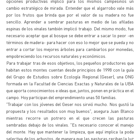
opciones productivas implicó para los mismos campesinos un
cambio estratégico de mirada. Entender que el algarrobo vale más
por los frutos que brinda que por el valor de su madera no fue
sencillo. Aprender a sembrar pasturas en medio de las afiladas
espinas de los vinales también implicó trabajo. Del mismo modo, fue
necesario aceptar que al bosque se debe entrar a sacar lo peor -en
términos de madera- para hacer con eso lo mejor que se pueda y no
entrar a cortar los mejores árboles para cambiarlos por monedas,
empobreciendo los recursos naturales y económicos.
Para trabajar tras de esos objetivos, los pequeños productores que
habitan estos montes cuentan desde principios de 1998 con la guía
del Grupo de Estudios sobre Ecología Regional (Geser), una ONG
formada en la Facultad de Ciencias Exactas y Naturales de la UBA
que aporta conocimientos e ideas que, juntos, ponen en práctica en el
campo. Hoy participan del emprendimiento unas 50 familias.
"Trabajar con los jóvenes del Geser nos sirvió mucho. Nos gustó la
propuesta y los resultados son muy buenos", asegura Juan Blanco
mientras recorre un potrero en el que crecen las pasturas
sembradas debajo de los vinales. "Es necesario conocer el manejo
del monte. Hay que mantener la limpieza, que aquí implica la poda
selectiva de los arbustos, de manera que las pasturas reciban la luz