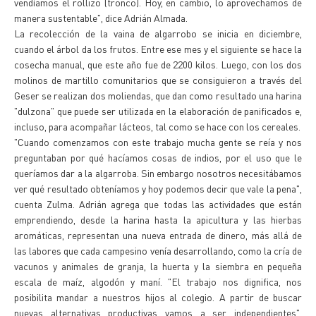
vendíamos el rollizo (tronco). Hoy, en cambio, lo aprovechamos de
manera sustentable", dice Adrián Almada.
La recolección de la vaina de algarrobo se inicia en diciembre,
cuando el árbol da los frutos. Entre ese mes y el siguiente se hace la
cosecha manual, que este año fue de 2200 kilos. Luego, con los dos
molinos de martillo comunitarios que se consiguieron a través del
Geser se realizan dos moliendas, que dan como resultado una harina
"dulzona" que puede ser utilizada en la elaboración de panificados e,
incluso, para acompañar lácteos, tal como se hace con los cereales.
"Cuando comenzamos con este trabajo mucha gente se reía y nos
preguntaban por qué hacíamos cosas de indios, por el uso que le
queríamos dar a la algarroba. Sin embargo nosotros necesitábamos
ver qué resultado obteníamos y hoy podemos decir que vale la pena",
cuenta Zulma. Adrián agrega que todas las actividades que están
emprendiendo, desde la harina hasta la apicultura y las hierbas
aromáticas, representan una nueva entrada de dinero, más allá de
las labores que cada campesino venía desarrollando, como la cría de
vacunos y animales de granja, la huerta y la siembra en pequeña
escala de maíz, algodón y maní. "El trabajo nos dignifica, nos
posibilita mandar a nuestros hijos al colegio. A partir de buscar
nuevas alternativas productivas vamos a ser independientes",