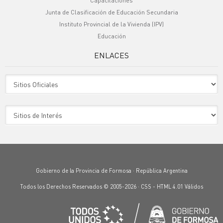
Capacitaciones
Junta de Clasificación de Educación Secundaria
Instituto Provincial de la Vivienda (IPV)
Educación
ENLACES
Sitio Oficiales
Sitio de Interes
Gobierno de la Provincia de Formosa · República Argentina
Todos los Derechos Reservados © 2005-2026 ·
CSS
-
HTML 4.01
Válidos