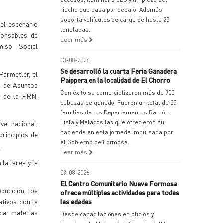
riacho que pasa por debajo. Además,
soporta vehículos de carga de hasta 25
el escenario
toneladas.
ponsables de
Leer más
miso Social
03-08-2026
Se desarrolló la cuarta Feria Ganadera
Parmetler, el
Paippera en la localidad de El Chorro
o de Asuntos
Con éxito se comercializaron más de 700
te de la FRN,
cabezas de ganado. Fueron un total de 55
familias de los Departamentos Ramón
Lista y Matacos las que ofrecieron su
vel nacional,
hacienda en esta jornada impulsada por
principios de
el Gobierno de Formosa.
.
Leer más
la tarea y la
03-08-2026
El Centro Comunitario Nueva Formosa
ducción, los
ofrece múltiples actividades para todas
ativos con la
las edades
car materias
Desde capacitaciones en oficios y