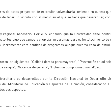
ores de estos proyectos de extensión universitaria, teniendo en cuenta qu
ón de tener un vínculo con el medio en el que se tiene que desarrollar, co
 y regional necesario. Por ello, entiendo que la Universidad debe contr
ecto, les digo que vamos a propiciar programas para el fortalecimiento de e
s incrementar esta cantidad de programas aunque nuestra casa de estudi
ran los siguientes: "Calidad de vida para mayores", "Prevención de adicci
de sangre", "Violencia de género", "Inglés: un compromiso social", etc.
ersitario es desarrollado por la Dirección Nacional de Desarrollo Uni
ias del Ministerio de Educación y Deportes de la Nación, considerando a
odos sus aspectos.
de Comunicación Social