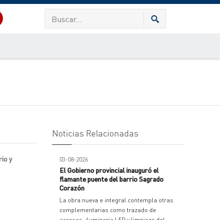
Noticias Relacionadas
rio y
03-08-2026
El Gobierno provincial inauguró el
flamante puente del barrio Sagrado
Corazón
La obra nueva e integral contempla otras
complementarias como trazado de
accesos, iluminaria LED y limpieza del