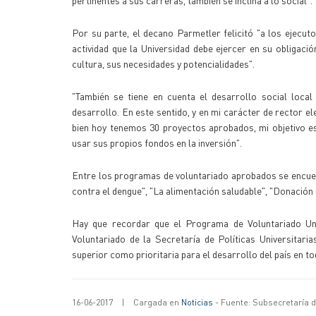
pertinentes a sus carreras, también se inclina a lo social".
Por su parte, el decano Parmetler felicitó "a los ejecut
actividad que la Universidad debe ejercer en su obligaci
cultura, sus necesidades y potencialidades".
"También se tiene en cuenta el desarrollo social local
desarrollo. En este sentido, y en mi carácter de rector el
bien hoy tenemos 30 proyectos aprobados, mi objetivo e
usar sus propios fondos en la inversión".
Entre los programas de voluntariado aprobados se encuent
contra el dengue", "La alimentación saludable", "Donación 
Hay que recordar que el Programa de Voluntariado Univ
Voluntariado de la Secretaría de Políticas Universitar
superior como prioritaria para el desarrollo del país en t
16-06-2017
|
Cargada en
Noticias
- Fuente: Subsecretaría 