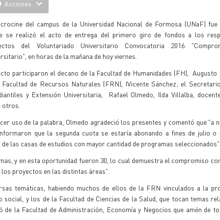
Acciones
icrocine del campus de la Universidad Nacional de Formosa (UNaF) fue 
e se realizó el acto de entrega del primero giro de fondos a los res
ectos del Voluntariado Universitario Convocatoria 2016 "Compro
rsitario", en horas de la mañana de hoy viernes.
acto participaron el decano de la Facultad de Humanidades (FH), Augusto 
a Facultad de Recursos Naturales (FRN), IVicente Sánchez; el Secretari
diantiles y Extensión Universitaria, Rafael Olmedo, Ilda Villalba, docen
 otros.
cer uso de la palabra, Olmedo agradeció los presentes y comentó que "a ni
informaron que la segunda cuota se estaría abonando a fines de julio o 
na de las casas de estudios con mayor cantidad de programas seleccionados"
as, y en esta oportunidad fueron 30, lo cual demuestra el compromiso con 
 los proyectos en las distintas áreas".
sas temáticas, habiendo muchos de ellos de la FRN vinculados a la pro
ocial, y los de la Facultad de Ciencias de la Salud, que tocan temas rel
ió de la Facultad de Administración, Economía y Negocios que amén de to