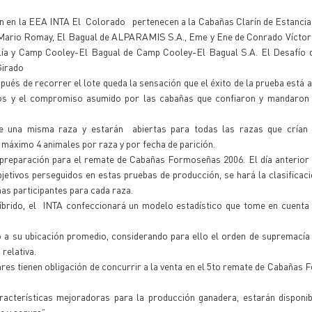
n en la EEA INTA El Colorado pertenecen a la Cabañas Clarín de Estancias
 Mario Romay, El Bagual de ALPARAMIS S.A., Eme y Ene de Conrado Víctor
ía y Camp Cooley-El Bagual de Camp Cooley-El Bagual S.A. El Desafío d
Girado
ués de recorrer el lote queda la sensación que el éxito de la prueba está 
ados y el compromiso asumido por las cabañas que confiaron y mandaron
e una misma raza y estarán abiertas para todas las razas que crían
áximo 4 animales por raza y por fecha de parición.
n preparación para el remate de Cabañas Formoseñas 2006. El día anterior
jetivos perseguidos en estas pruebas de producción, se hará la clasificaci
as participantes para cada raza.
híbrido, el INTA confeccionará un modelo estadístico que tome en cuenta 
o a su ubicación promedio, considerando para ello el orden de supremací
relativa.
res tienen obligación de concurrir a la venta en el 5to remate de Cabañas
cterísticas mejoradoras para la producción ganadera, estarán disponib