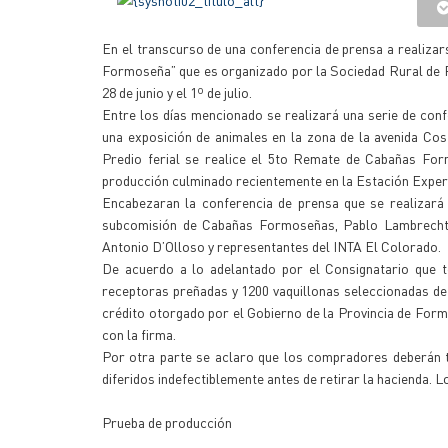
En el transcurso de una conferencia de prensa a realizar
Formoseña” que es organizado por la Sociedad Rural de 
28 de junio y el 1º de julio.
Entre los días mencionado se realizará una serie de confe
una exposición de animales en la zona de la avenida Cos
Predio ferial se realice el 5to Remate de Cabañas For
producción culminado recientemente en la Estación Experi
Encabezaran la conferencia de prensa que se realizará 
subcomisión de Cabañas Formoseñas, Pablo Lambrechts, 
Antonio D’Olloso y representantes del INTA El Colorado.
De acuerdo a lo adelantado por el Consignatario que te
receptoras preñadas y 1200 vaquillonas seleccionadas de 
crédito otorgado por el Gobierno de la Provincia de Formo
con la firma.
Por otra parte se aclaro que los compradores deberán t
diferidos indefectiblemente antes de retirar la hacienda. 
Prueba de producción