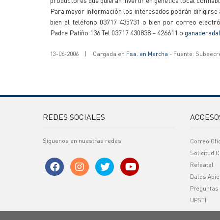
productores que quieran invertir en genética local confiab
Para mayor información los interesados podrán dirigirse 
bien al teléfono 03717 435731 o bien por correo electr
Padre Patiño 136 Tel 03717 430838 – 426611 o
ganaderada
13-06-2006
|
Cargada en
Fsa. en Marcha
- Fuente: Subsecr
REDES SOCIALES
ACCESO
Síguenos en nuestras redes
Correo Ofi
Solicitud C
Refsatel
Datos Abie
Preguntas
UPSTI