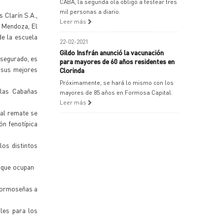
CABA, la segunda ola obligó a testear tres
mil personas a diario.
 Clarín S.A.,
Leer más
 Mendoza, El
e la escuela
22-02-2021
Gildo Insfrán anunció la vacunación
asegurado, es
para mayores de 60 años residentes en
 sus mejores
Clorinda
Próximamente, se hará lo mismo con los
 las Cabañas
mayores de 85 años en Formosa Capital.
Leer más
 al remate se
ón fenotípica
los distintos
a que ocupan
 Formoseñas a
les para los