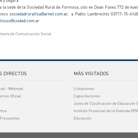
le y segura”
a la sede de la Sociedad Rural de Formosa, sito en Dean Funes 772 de nues
ónico
sociedadruralfsa@arnet.com.ar
, a Pablo Lambrechts 03717-15-6168
llosso@ciudad.com.ar
etaría de Comunicación Social
S DIRECTOS
MÁS VISITADOS
cial - Webmail
Licitaciones
orreo Oficial
Capacitaciones
Junta de Clasificación de Educación 
rtos
Instituto Provincial de la Vivienda (IPV
 Frecuentes
Educación