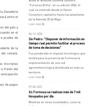
activó el atractivo sistema lumínico
"Formosa Brilla", en su edición 2024, el
cual se extiende desde el Paseo
 la Ganadería
Costanero capitalino hasta las plazoletas
zará entre el
de la Avenida 25 de Mayo.
Leer más
es del país y
 cuando en el
04-12-2024
ra prueba de
De Pedro: "Disponer de información en
tiempo real permite facilitar el proceso
de toma de decisiones"
idente de la
 del remate,
Fue ponderado el impacto tecnológico que
tendrá para la provincia de Formosa la
implementación de una red
s inscriptas
agrometeorológica distribuida en todo su
 a través del
territorio.
 anticipación
Leer más
ues de pagos
07-04-2021
En Formosa se realizan más de 7 mil
hisopados por día
Mientras en otras localidades, como la