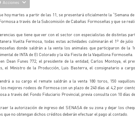
Acciones
se hoy martes a partir de las 11, se presentará oficialmente la “Semana de
Formosa a través de la Subcomisión de Cabañas Formoseñas y que se reali
rencias que tiene que ver con el sector con especialistas de distintas part
tanera Vuelta Fermosa, todas estas actividades culminarán el 1º de julio
moseñas donde saldrán a la venta los animales que participaron de la 1
mental de INTA de El Colorado y la 4ta Fiesta de la Vaquillona Formoseña.
en Dean Funes 772, el presidente de la entidad, Carlos Montoya, el pres
el Ministro de la Producción, Luis Basterra, el consignatario a cargo
ndrá a su cargo el remate saldrán a la venta 180 toros, 150 vaquillona
los mejores rodeos de Formosa con un plazo de 240 días al 4,2 por ciento
sa a través del Fondo Fiduciario Provincial, previa consulta con 10 días de
raer la autorización de ingreso del SENASA de su zona y dejar los cheq
Los que no obtengan dichos créditos deberán efectuar el pago al contado.