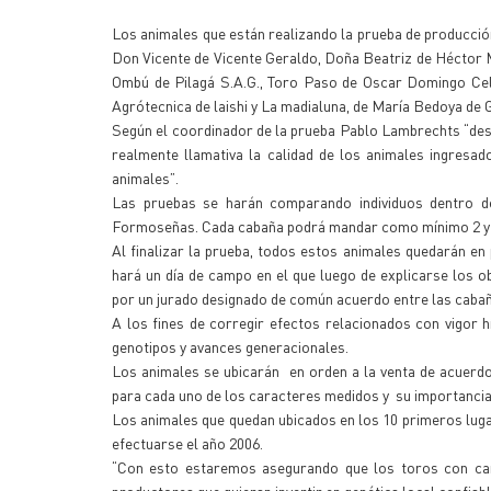
Los animales que están realizando la prueba de producció
Don Vicente de Vicente Geraldo, Doña Beatriz de Héctor
Ombú de Pilagá S.A.G., Toro Paso de Oscar Domingo Cel
Agrótecnica de laishi y La madialuna, de María Bedoya de 
Según el coordinador de la prueba Pablo Lambrechts “desp
realmente llamativa la calidad de los animales ingres
animales”.
Las pruebas se harán comparando individuos dentro d
Formoseñas. Cada cabaña podrá mandar como mínimo 2 y m
Al finalizar la prueba, todos estos animales quedarán e
hará un día de campo en el que luego de explicarse los ob
por un jurado designado de común acuerdo entre las cabañ
A los fines de corregir efectos relacionados con vigor 
genotipos y avances generacionales.
Los animales se ubicarán en orden a la venta de acuerd
para cada uno de los caracteres medidos y su importancia 
Los animales que quedan ubicados en los 10 primeros luga
efectuarse el año 2006.
“Con esto estaremos asegurando que los toros con cara