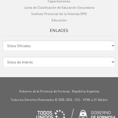
Capacitaciones
Junta de Clasificación de Educación Secundaria
Instituto Provincial de la Vivienda (IPV)
Educación
ENLACES
Sitio Oficiales
Sitio de Interes
Gobierno de la Provincia de Formosa · República Argentina
Todos los Derechos Reservados © 2005-2026 ·
CSS
-
HTML 4.01
Válidos