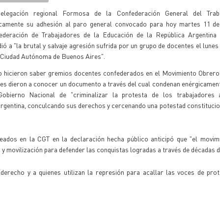
elegación regional Formosa de la Confederación General del Trab
icamente su adhesión al paro general convocado para hoy martes 11 de 
ederación de Trabajadores de la Educación de la República Argentina
ió a "la brutal y salvaje agresión sufrida por un grupo de docentes el lunes
a Ciudad Autónoma de Buenos Aires".
lo hicieron saber gremios docentes confederados en el Movimiento Obrer
es dieron a conocer un documento a través del cual condenan enérgicament
Gobierno Nacional de "criminalizar la protesta de los trabajadores 
gentina, conculcando sus derechos y cercenando una potestad constitucion
eados en la CGT en la declaración hecha público anticipó que "el movim
y movilización para defender las conquistas logradas a través de décadas d
derecho y a quienes utilizan la represión para acallar las voces de pro