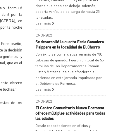
riacho que pasa por debajo. Además,
ajo formuló
soporta vehículos de carga de hasta 25
abril por la
toneladas.
 (CTERA), en
Leer más
 por la noche
03-08-2026
Se desarrolló la cuarta Feria Ganadera
o Formoseño,
Paippera en la localidad de El Chorro
e la decisión
Con éxito se comercializaron más de 700
argentinos y
cabezas de ganado. Fueron un total de 55
al, que es el
familias de los Departamentos Ramón
Lista y Matacos las que ofrecieron su
hacienda en esta jornada impulsada por
iento obrero
el Gobierno de Formosa.
e luchas,"
Leer más
03-08-2026
testas de los
El Centro Comunitario Nueva Formosa
ofrece múltiples actividades para todas
las edades
Desde capacitaciones en oficios y