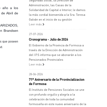
Seguridad Social, la Dirección de
Administración, las Casas de la
e año a los
Solidaridad de Capital e Interior, le damos
 de Abril de
la más cordial bienvenida a la Sra. Teresa
Galván en el inicio de su gestión
Leer más
NCARIZADOS,
 en Brandsen
27-07-2026
Cronograma - Julio de 2026
os que poseen
El Gobierno de la Provincia de Formosa a
ad.
través de la Dirección de Administración
del I.P.S informa que se abonarán a los
Pensionados Provinciales
Leer más
28-06-2026
71° Aniversario de la Provincializacion
de Formosa
El Instituto de Pensiones Sociales se une
con profundo orgullo y alegría a la
celebración de toda la comunidad
formoseña en este nuevo aniversario de la