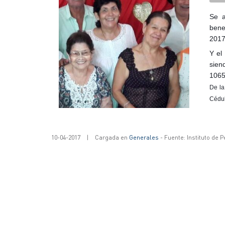
Se a
bene
2017
Y el
sien
1065
De l
Cédu
10-04-2017
|
Cargada en
Generales
- Fuente: Instituto de 