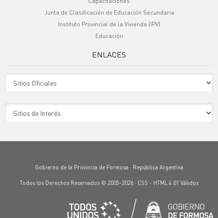
Capacitaciones
Junta de Clasificación de Educación Secundaria
Instituto Provincial de la Vivienda (IPV)
Educación
ENLACES
Sitio Oficiales
Sitio de Interes
Gobierno de la Provincia de Formosa · República Argentina
Todos los Derechos Reservados © 2005-2026 ·
CSS
-
HTML 4.01
Válidos