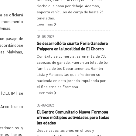
riacho que pasa por debajo. Además,
soporta vehículos de carga de hasta 25
 se oficiará
toneladas.
del monumento
Leer más
lvinas.
03-08-2026
 un pasaje de
Se desarrolló la cuarta Feria Ganadera
 recordándose
Paippera en la localidad de El Chorro
as Malvinas,
Con éxito se comercializaron más de 700
cabezas de ganado. Fueron un total de 55
familias de los Departamentos Ramón
Lista y Matacos las que ofrecieron su
hacienda en esta jornada impulsada por
el Gobierno de Formosa.
s (CECIM), se
Leer más
03-08-2026
l Arco Trunco
El Centro Comunitario Nueva Formosa
ofrece múltiples actividades para todas
las edades
estimonios y
Desde capacitaciones en oficios y
ntes, libros,