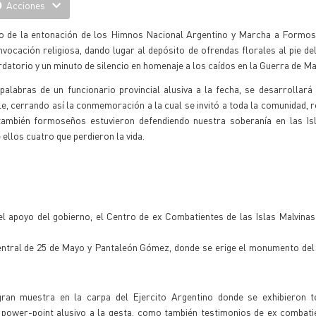
Acciones
o de la entonación de los Himnos Nacional Argentino y Marcha a Formosa
nvocación religiosa, dando lugar al depósito de ofrendas florales al pie 
datorio y un minuto de silencio en homenaje a los caídos en la Guerra de Ma
palabras de un funcionario provincial alusiva a la fecha, se desarrollará
le, cerrando así la conmemoración a la cual se invitó a toda la comunidad,
también formoseños estuvieron defendiendo nuestra soberanía en las Isl
 ellos cuatro que perdieron la vida.
l apoyo del gobierno, el Centro de ex Combatientes de las Islas Malvina
central de 25 de Mayo y Pantaleón Gómez, donde se erige el monumento de
gran muestra en la carpa del Ejercito Argentino donde se exhibieron t
power-point alusivo a la gesta, como también testimonios de ex combatie