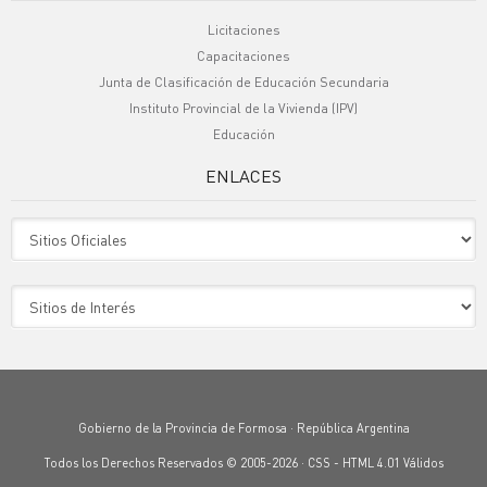
Licitaciones
Capacitaciones
Junta de Clasificación de Educación Secundaria
Instituto Provincial de la Vivienda (IPV)
Educación
ENLACES
Sitio Oficiales
Sitio de Interes
Gobierno de la Provincia de Formosa · República Argentina
Todos los Derechos Reservados © 2005-2026 ·
CSS
-
HTML 4.01
Válidos