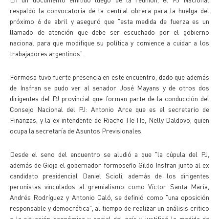
respaldó la convocatoria de la central obrera para la huelga del
próximo 6 de abril y aseguró que "esta medida de fuerza es un
llamado de atención que debe ser escuchado por el gobierno
nacional para que modifique su política y comience a cuidar a los
trabajadores argentinos".
Formosa tuvo fuerte presencia en este encuentro, dado que además
de Insfran se pudo ver al senador José Mayans y de otros dos
dirigentes del PJ provincial que forman parte de la conducción del
Consejo Nacional del PJ: Antonio Arce que es el secretario de
Finanzas, y la ex intendente de Riacho He He, Nelly Daldovo, quien
ocupa la secretaría de Asuntos Previsionales.
Desde el seno del encuentro se aludió a que "la cúpula del PJ,
además de Gioja el gobernador formoseño Gildo Insfran junto al ex
candidato presidencial Daniel Scioli, además de los dirigentes
peronistas vinculados al gremialismo como Víctor Santa María,
Andrés Rodríguez y Antonio Caló, se definió como "una oposición
responsable y democrática", al tiempo de realizar un análisis critico
a la situación económica y social del país y justificó la medida de