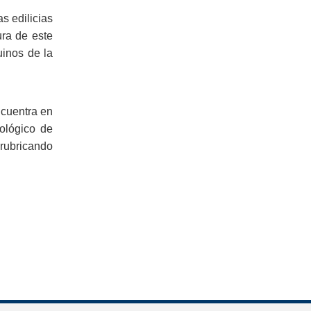
s edilicias
ura de este
inos de la
cuentra en
tológico de
 rubricando