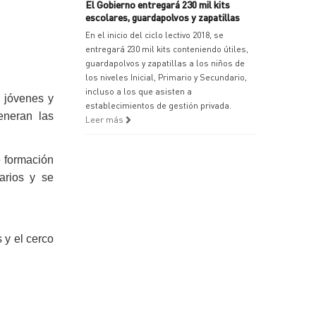
El Gobierno entregará 230 mil kits
escolares, guardapolvos y zapatillas
En el inicio del ciclo lectivo 2018, se
entregará 230 mil kits conteniendo útiles,
guardapolvos y zapatillas a los niños de
los niveles Inicial, Primario y Secundario,
incluso a los que asisten a
e jóvenes y
establecimientos de gestión privada.
eneran las
Leer más
e formación
arios y se
 y el cerco