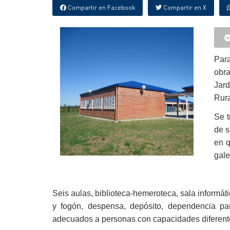
Compartir en Facebook
Compartir en X
Para
obra
Jard
Rura
Se t
de s
en q
gale
Seis aulas, biblioteca-hemeroteca, sala informátic
y fogón, despensa, depósito, dependencia par
adecuados a personas con capacidades diferent