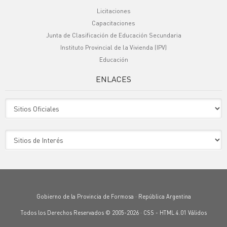
Licitaciones
Capacitaciones
Junta de Clasificación de Educación Secundaria
Instituto Provincial de la Vivienda (IPV)
Educación
ENLACES
Sitio Oficiales
Sitio de Interes
Gobierno de la Provincia de Formosa · República Argentina
Todos los Derechos Reservados © 2005-2026 ·
CSS
-
HTML 4.01
Válidos