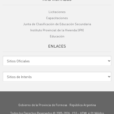
Licitaciones
Capacitaciones
Junta de Clasificación de Educación Secundaria
Instituto Provincial de la Vivienda (IPV)
Educación
ENLACES
Sitio Oficiales
Sitio de Interes
Gobierno de la Provincia de Formosa · República Argentina
Todos los Derechos Reservados © 2005-2026 ·
CSS
-
HTML 4.01
Válidos