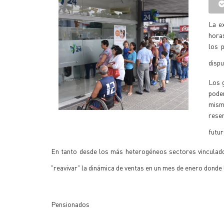
La e
hora
los 
dispu
Los g
poder
mism
reser
futur
En tanto desde los más heterogéneos sectores vinculados
"reavivar" la dinámica de ventas en un mes de enero donde
Pensionados