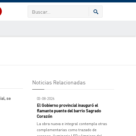
Noticias Relacionadas
al, se
03-08-2026
El Gobierno provincial inauguró el
flamante puente del barrio Sagrado
Corazón
La obra nueva e integral contempla otras
complementarias como trazado de
accesos, iluminaria LED y limpieza del