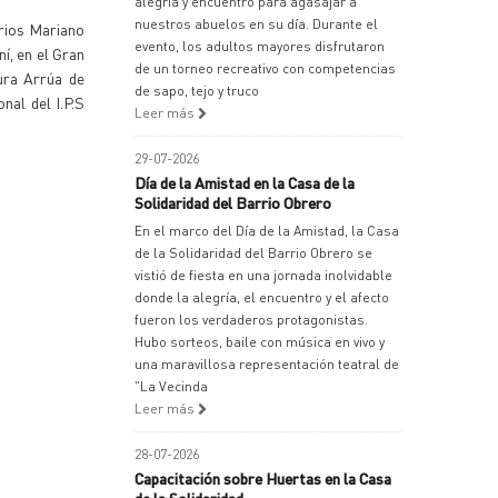
alegría y encuentro para agasajar a
nuestros abuelos en su día. Durante el
rrios Mariano
evento, los adultos mayores disfrutaron
í, en el Gran
de un torneo recreativo con competencias
aura Arrúa de
de sapo, tejo y truco
nal del I.P.S
Leer más
29-07-2026
Día de la Amistad en la Casa de la
Solidaridad del Barrio Obrero
En el marco del Día de la Amistad, la Casa
de la Solidaridad del Barrio Obrero se
vistió de fiesta en una jornada inolvidable
donde la alegría, el encuentro y el afecto
fueron los verdaderos protagonistas.
Hubo sorteos, baile con música en vivo y
una maravillosa representación teatral de
"La Vecinda
Leer más
28-07-2026
Capacitación sobre Huertas en la Casa