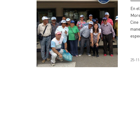
En el
Moren
Cine 
maner
espe
25-11