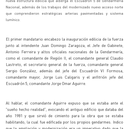
nueva estructura edilicia que alberga el Escuadrón 5 de Gendarmería
Nacional, además de los trabajos del modernizado nuevo acceso norte
que comprendieron estratégicas arterias pavimentadas y sistema
lumínico.
El primer mandatario encabezo la inauguración edilicia de la fuerza
junto al intendente Juan Domingo Zaragoza, el Jefe de Gabinete,
Antonio Ferreira y altos oficiales nacionales de la Gendarmería,
como el comandante de Región II, el comandante general Claudio
Lastreto, el secretario general de la fuerza, comandante general
Sergio González, además del jefe del Escuadrón VI Formosa,
comandante mayor, Jorge Luis Caligaris y el anfitrión jefe del
Escuadrón 5, comandante Jorge Omar Aguirre.
Al hablar, el comandante Aguirre expuso que se estaba ante el
"sueño hecho realidad", evocando el antiguo edificio que databa del
año 1981 y que sirvió de cimiento para la obra que se estaba
habilitando, la cual fue edificada por los propios gendarmes. Indico
que la ampliación y modernización era un imperativo dado que la