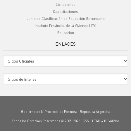
Licitaciones
Capacitaciones
Junta de Clasificación de Educación Secundaria
Instituto Provincial de la Vivienda (IPV)
Educación
ENLACES
Sitio Oficiales
Sitio de Interes
Gobierno de la Provincia de Formosa · República Argentina
Todos los Derechos Reservados © 2005-2026 ·
CSS
-
HTML 4.01
Válidos