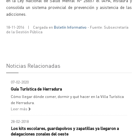
en la Ley Nacional de Salud Mental N° 26657 el IAPA, instaura y
consolida un sistema provincial de prevención y asistencia de las
adicciones.
18-11-2016
|
Cargada en
Boletín Informativo
- Fuente: Subsecretaría
de la Gestión Pública
Noticias Relacionadas
07-02-2020
Guía Turística de Herradura
Cómo llegar dónde comer, dormir y qué hacer en la Villa Turística
de Herradura.
Leer más
28-02-2018
Los kits escolares, guardapolvos y zapatillas ya llegaron a
delegaciones zonales del oeste