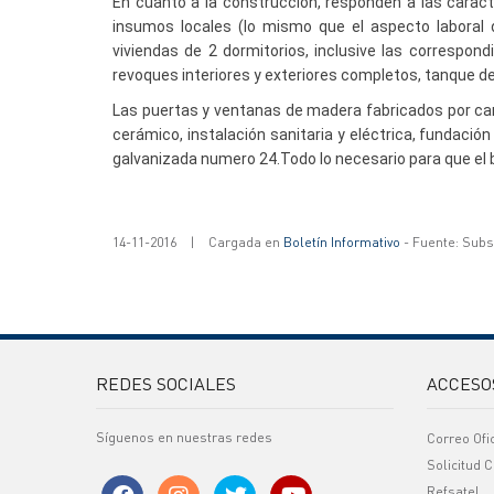
En cuanto a la construcción, responden a las caracte
insumos locales (lo mismo que el aspecto laboral d
viviendas de 2 dormitorios, inclusive las correspo
revoques interiores y exteriores completos, tanque de
Las puertas y ventanas de madera fabricados por car
cerámico, instalación sanitaria y eléctrica, fundaci
galvanizada numero 24.Todo lo necesario para que el b
14-11-2016
|
Cargada en
Boletín Informativo
- Fuente: Subs
REDES SOCIALES
ACCESO
Síguenos en nuestras redes
Correo Ofi
Solicitud C
Refsatel