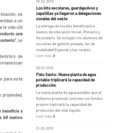
28-02-2018
Los kits escolares, guardapolvos y
zapatillas ya llegaron a delegaciones
ización, se
zonales del oeste
metidas a un
La entrega de los kits beneficiará a
la vida útil
niveles de educación Inicial, Primario y
producto une
Secundario. Se incluyen los alumnos de
sustento"
, se
escuelas de gestión privada, las de
modalidad Especial y las rurales.
Leer más
erístico de
permanezcan
28-02-2018
Palo Santo: Nueva planta de agua
so para esta
potable triplicará la capacidad de
producción
La nueva planta de agua potable que el
e propiedad,
Gobierno provincial concreta con fondos
propios triplicará la capacidad de
producción del vital líquido.
 beneficia a
Leer más
de 68 metros
21-02-2018