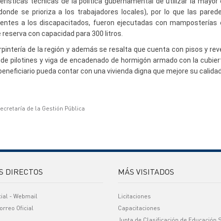
rísticas técnicas de la política gubernamental de utilizar la mayor
onde se prioriza a los trabajadores locales), por lo que las pare
ndientes a los discapacitados, fueron ejecutadas con mamposterías 
 reserva con capacidad para 300 litros.
pintería de la región y además se resalta que cuenta con pisos y re
ón de pilotines y viga de encadenado de hormigón armado con la cubie
eneficiario pueda contar con una vivienda digna que mejore su calidad
ecretaría de la Gestión Pública
S DIRECTOS
MÁS VISITADOS
cial - Webmail
Licitaciones
orreo Oficial
Capacitaciones
Junta de Clasificación de Educación 