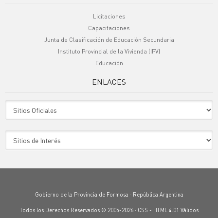
Licitaciones
Capacitaciones
Junta de Clasificación de Educación Secundaria
Instituto Provincial de la Vivienda (IPV)
Educación
ENLACES
Sitio Oficiales
Sitio de Interes
Gobierno de la Provincia de Formosa · República Argentina
Todos los Derechos Reservados © 2005-2026 ·
CSS
-
HTML 4.01
Válidos