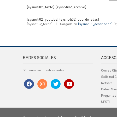
{sysnoti02_texto} {sysnoti02_archivo}
{sysnoti02_youtube} {sysnoti02_coordenadas}
{sysnoti02_fecha}
|
Cargada en
{sysnoti01_descripcion}
{s
REDES SOCIALES
ACCESO
Síguenos en nuestras redes
Correo Ofi
Solicitud C
Refsatel
Datos Abie
Preguntas
UPSTI