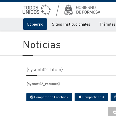
Gobierno
Sitios Institucionales
Trámites 
Noticias
{sysnoti02_titulo}
{sysnoti02_resumen}
Compartir en Facebook
Compartir en X
{IMAGENES} {IMAGNES_EXTRAS}