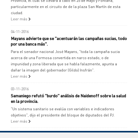
Provincia, el cual se llevara a cabo en 25 de Mayo y Fontana,
particularmente en el circuito de de la plaza San Martín de esta
ciudad.
Leer más
04-11-2016
Mayans advierte que se "acentuarán las campañas sucias, todo
por una banca más".
Para el senador nacional José Mayans, "toda la campaña sucia
acerca de una Formosa convertida en narco estado, o de
impunidad y zona liberada que se habla falazmente, apunta a
dañar la imagen del gobernador (Gildo) Insfrán".
Leer más
03-11-2016
Samaniego refutó "burdo" análisis de Naidenoff sobre la salud
en la provincia.
"Un sistema sanitario se evalúa con variables e indicadores
objetivos", dijo el presidente del bloque de diputados del PJ.
Leer más