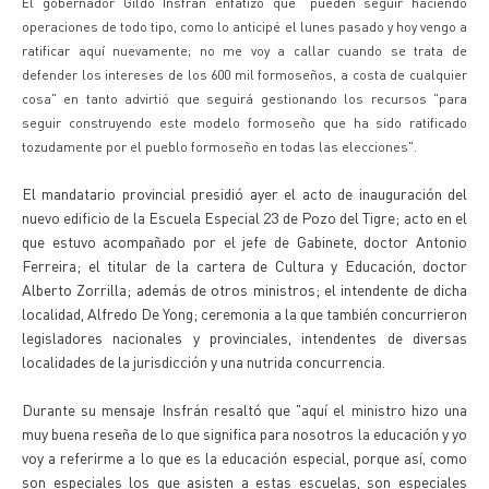
El gobernador Gildo Insfrán enfatizó que "pueden seguir haciendo
operaciones de todo tipo, como lo anticipé el lunes pasado y hoy vengo a
ratificar aquí nuevamente; no me voy a callar cuando se trata de
defender los intereses de los 600 mil formoseños, a costa de cualquier
cosa" en tanto advirtió que seguirá gestionando los recursos "para
seguir construyendo este modelo formoseño que ha sido ratificado
tozudamente por el pueblo formoseño en todas las elecciones".
El mandatario provincial presidió ayer el acto de inauguración del
nuevo edificio de la Escuela Especial 23 de Pozo del Tigre; acto en el
que estuvo acompañado por el jefe de Gabinete, doctor Antonio
Ferreira; el titular de la cartera de Cultura y Educación, doctor
Alberto Zorrilla; además de otros ministros; el intendente de dicha
localidad, Alfredo De Yong; ceremonia a la que también concurrieron
legisladores nacionales y provinciales, intendentes de diversas
localidades de la jurisdicción y una nutrida concurrencia.
Durante su mensaje Insfrán resaltó que "aquí el ministro hizo una
muy buena reseña de lo que significa para nosotros la educación y yo
voy a referirme a lo que es la educación especial, porque así, como
son especiales los que asisten a estas escuelas, son especiales