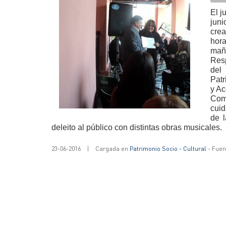
El j
juni
crea
hora
maña
Res
del
Patr
y Ac
Como
cuid
de 
deleito al público con distintas obras musicales.
23-06-2016
|
Cargada en
Patrimonio Socio - Cultural
- Fuen