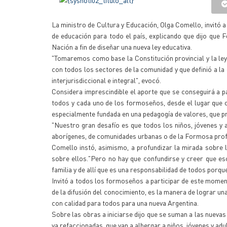
La ministro de Cultura y Educación, Olga Comello, invitó a 
de educación para todo el país, explicando que dijo que 
Nación a fin de diseñar una nueva ley educativa.
"Tomaremos como base la Constitución provincial y la le
con todos los sectores de la comunidad y que definió a l
interjurisdiccional e integral", evocó.
Considera imprescindible el aporte que se conseguirá a par
todos y cada uno de los formoseños, desde el lugar que o
especialmente fundada en una pedagogía de valores, que priv
"Nuestro gran desafío es que todos los niños, jóvenes y 
aborígenes, de comunidades urbanas o de la Formosa profu
Comello instó, asimismo, a profundizar la mirada sobre l
sobre ellos."Pero no hay que confundirse y creer que es
familia y de allí que es una responsabilidad de todos porqu
Invitó a todos los formoseños a participar de este moment
de la difusión del conocimiento, es la manera de lograr u
con calidad para todos para una nueva Argentina.
Sobre las obras a iniciarse dijo que se suman a las nuevas
ya refaccionadas, que van a albergar a niños, jóvenes y adul