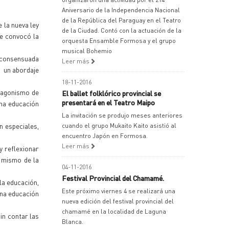
Aniversario de la Independencia Nacional
de la República del Paraguay en el Teatro
e la nueva ley
de la Ciudad. Contó con la actuación de la
ue convocó la
orquesta Ensamble Formosa y el grupo
musical Bohemio
y consensuada
Leer más
e un abordaje
18-11-2016
otagonismo de
El ballet folklórico provincial se
presentará en el Teatro Maipo
una educación
La invitación se produjo meses anteriores
n especiales,
cuando el grupo Mukaito Kaito asistió al
encuentro Japón en Formosa.
Leer más
y reflexionar
o mismo de la
04-11-2016
Festival Provincial del Chamamé.
la educación,
Este próximo viernes 4 se realizará una
una educación
nueva edición del festival provincial del
chamamé en la localidad de Laguna
in contar las
Blanca.