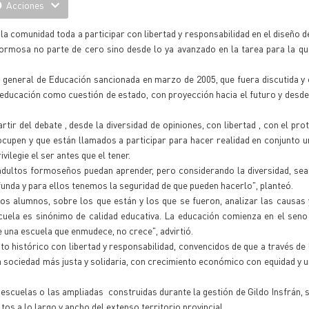
Acciones
la comunidad toda a participar con libertad y responsabilidad en el diseño d
Formosa no parte de cero sino desde lo ya avanzado en la tarea para la q
y general de Educación sancionada en marzo de 2005, que fuera discutida 
a educación como cuestión de estado, con proyección hacia el futuro y desd
tir del debate , desde la diversidad de opiniones, con libertad , con el pr
cupen y que están llamados a participar para hacer realidad en conjunto 
ilegie el ser antes que el tener.
adultos formoseños puedan aprender, pero considerando la diversidad, sea
nda y para ellos tenemos la seguridad de que pueden hacerlo", planteó.
os alumnos, sobre los que están y los que se fueron, analizar las causas 
cuela es sinónimo de calidad educativa. La educación comienza en el sen
e una escuela que enmudece, no crece", advirtió.
o histórico con libertad y responsabilidad, convencidos de que a través de 
na sociedad más justa y solidaria, con crecimiento económico con equidad y 
 escuelas o las ampliadas construidas durante la gestión de Gildo Insfrán, s
tos a lo largo y ancho del extenso territorio provincial.