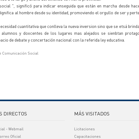
 social ", significó para indicar enseguida que están en marcha desde ha
gnifica al hombre desde su identidad, promoviendo el orgullo de ser y pert
cesidad cuantitativa que conlleva la nueva inversion sino que se etsá brind
e alumnos y doxcentes de los lugares mas alejados se sienbtan protago
cio de debate y concertación nacional con la referida ley educativa.
e Comunicación Social
S DIRECTOS
MÁS VISITADOS
cial - Webmail
Licitaciones
orreo Oficial
Capacitaciones