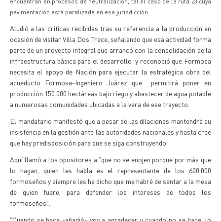
encuentran en procesos de neutralización, tal el caso de la ruta 23 cuya
pavimentación está paralizada en esa jurisdicción.
Aludió a las críticas recibidas tras su referencia a la producción en
ocasión de visitar Villa Dos Trece, señalando que esa actividad forma
parte de un proyecto integral que arrancó con la consolidación de la
infraestructura básica para el desarrollo y reconoció que Formosa
necesita el apoyo de Nación para ejecutar la estratégica obra del
acueducto Formosa-Ingeniero Juárez que permitirá poner en
producción 150.000 hectáreas bajo riego y abastecer de agua potable
a numerosas comunidades ubicadas a la vera de ese trayecto.
El mandatario manifestó que a pesar de las dilaciones mantendrá su
insistencia en la gestión ante las autoridades nacionales y hasta cree
que hay predisposición para que se siga construyendo.
Aquí llamó a los opositores a "que no se enojen porque por más que
lo hagan, quien les habla es el representante de los 600.000
formoseños y siempre les he dicho que me habré de sentar a la mesa
de quien fuere, para defender los intereses de todos los
formoseños".
"Cuando se hace -añadió- voy a agradecer y cuando no se hace, lo